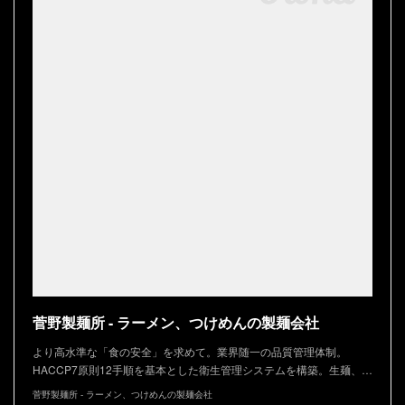
菅野製麺所 - ラーメン、つけめんの製麺会社
より高水準な「食の安全」を求めて。業界随一の品質管理体制。
HACCP7原則12手順を基本とした衛生管理システムを構築。生麺、…
菅野製麺所 - ラーメン、つけめんの製麺会社