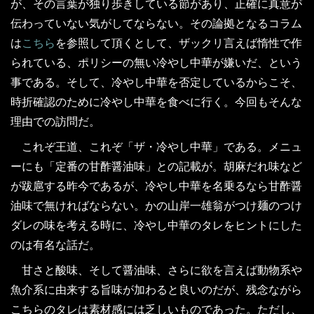
が、その言葉が独り歩きしている節があり、正確に真意が
伝わっていない気がしてならない。その論拠となるコラム
は
こちら
を参照して頂くとして、ザックリ言えば惰性で作
られている、ポリシーの無い冷やし中華が嫌いだ、という
事である。そして、冷やし中華を否定しているからこそ、
時折確認のために冷やし中華を食べに行く。今回もそんな
理由での訪問だ。
これぞ王道、これぞ「ザ・冷やし中華」である。メニュ
ーにも「定番の甘酢醤油味」との記載が。胡麻だれ味など
が跋扈する昨今であるが、冷やし中華を名乗るなら甘酢醤
油味で無ければならない。かの山岸一雄翁がつけ麺のつけ
ダレの味を考える時に、冷やし中華のタレをヒントにした
のは有名な話だ。
甘さと酸味、そして醤油味、さらに欲を言えば動物系や
魚介系に由来する旨味が加わると良いのだが、残念ながら
こちらのタレは素材感には乏しいものであった。ただし、