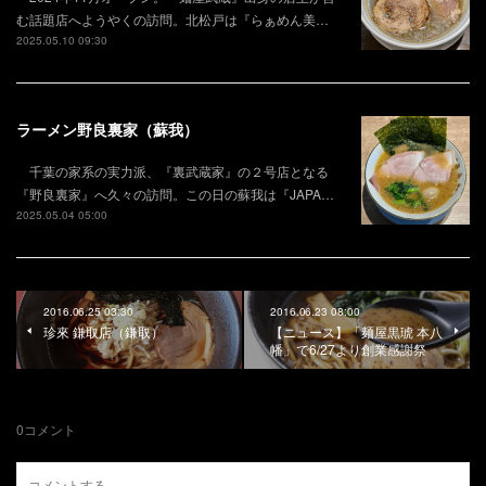
む話題店へようやくの訪問。北松戸は『らぁめん美…
2025.05.10 09:30
ラーメン野良裏家（蘇我）
千葉の家系の実力派、『裏武蔵家』の２号店となる
『野良裏家』へ久々の訪問。この日の蘇我は『JAPA…
2025.05.04 05:00
2016.06.25 03:30
2016.06.23 08:00
珍來 鎌取店（鎌取）
【ニュース】「麺屋黒琥 本八
幡」で6/27より創業感謝祭
0
コメント