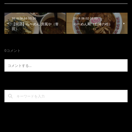
2016.09.03 05:30
2016.09.02 05:00
【閉店】ら〜めん 房風や（誉
らーめん剛（公津の杜）
田）
0
コメント