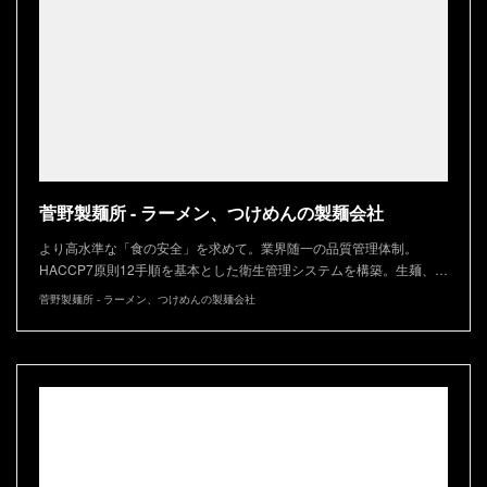
菅野製麺所 - ラーメン、つけめんの製麺会社
より高水準な「食の安全」を求めて。業界随一の品質管理体制。
HACCP7原則12手順を基本とした衛生管理システムを構築。生麺、…
菅野製麺所 - ラーメン、つけめんの製麺会社