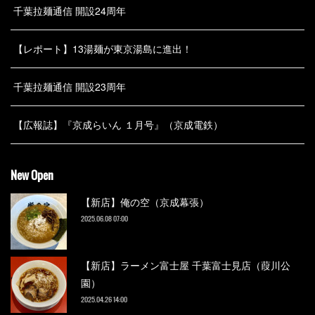
千葉拉麺通信 開設24周年
【レポート】13湯麺が東京湯島に進出！
千葉拉麺通信 開設23周年
【広報誌】『京成らいん １月号』（京成電鉄）
New Open
【新店】俺の空（京成幕張）
2025.06.08 07:00
【新店】ラーメン富士屋 千葉富士見店（葭川公
園）
2025.04.26 14:00