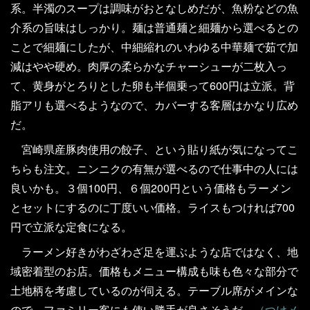
系。半濁のスープは調味がおとなしめだが、魚粉などの魚
介系の旨味はしっかり。麺は普通麺と細麺から選べるとの
ことで細麺にしたが、中細縮れのいわゆる中華麺で茹で加
減はやや硬め。肉厚の柔らかなチャーシューが二枚入っ
て、黄身がとろりとした卵も半個乗って600円は立派。背
脂アリも選べるようなので、カバーする客層はかなり広め
だ。
宮崎県産豚肉使用の餃子、という貼り紙が気になってこ
ちらも注文。ニンニクの有無が選べるので仕事中の人には
良いかも。３個100円、６個200円という価格もラーメン
とセットにするのに丁度いい価格。ライスもつければ700
円で立派な定食になる。
ラーメン好きがわざわざ足を運ぶような店ではなく、地
域密着型のお店。価格もメニュー構成も味も色々な部分で
土地柄を考慮しているのが伺える。テーブル席がメインな
ので、ファミリー客にも使い勝手が良さそうだ。
（つけメ