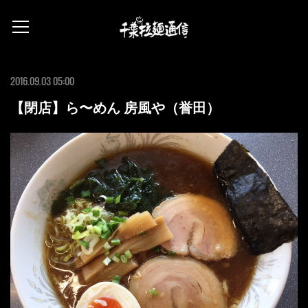
2016.09.03 05:00
【閉店】ら〜めん 房風や（誉田）