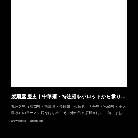
製麺屋 慶史｜中華麺・特注麺を小ロッドから承ります
九州各県（福岡県・熊本県・長崎県・佐賀県・大分県・宮崎県・鹿児
島県）のラーメン店をはじめ、その他の飲食店様向けに「麺」をお…
www.seimen-keishi.com