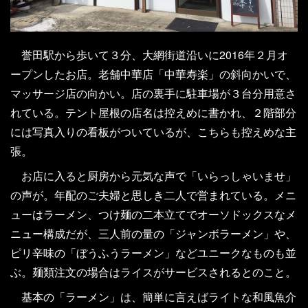
誉田駅から歩いて３分、大網街道沿いに2016年２月オ
ープンしたお店。老舗中華店「中華寿楽」の斜向かいで、
マッサージ店の向かい。店の裏手に駐車場が３台分用意さ
れている。テント屋根の店名は控えめに書かれ、２階部分
には写真入りの看板がついているが、こちらも控えめな主
張。
お店に入ると厨房から元気な声で「いらっしゃいませ」
の声が。年配のご夫婦と思しき二人で営まれている。メニ
ューはラーメン、つけ麺の二本立てでオーソドックスなメ
ニュー構成だが、三人前の量の「ジャンボラーメン」や、
ピリ辛味の「ぼうふうラーメン」などユニークなものも並
ぶ。麺類注文の場合はライスがサービスされるとのこと。
基本の「ラーメン」は、簡単に言えばライトな和風魚介