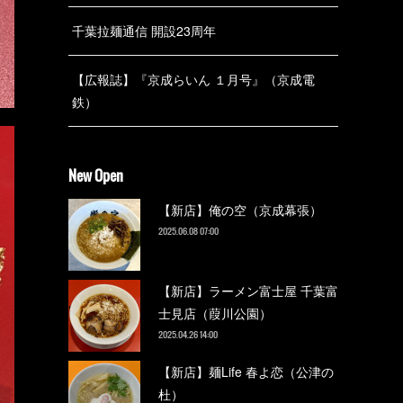
千葉拉麺通信 開設23周年
【広報誌】『京成らいん １月号』（京成電
鉄）
New Open
【新店】俺の空（京成幕張）
2025.06.08 07:00
【新店】ラーメン富士屋 千葉富
士見店（葭川公園）
2025.04.26 14:00
【新店】麺Life 春よ恋（公津の
杜）