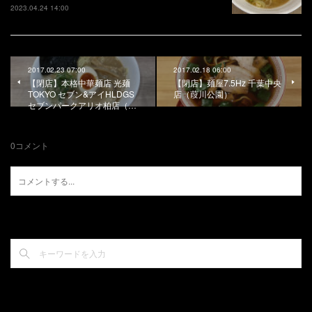
2023.04.24 14:00
2017.02.23 07:00
2017.02.18 06:00
【閉店】本格中華麺店 光麺
【閉店】麺屋7.5Hz 千葉中央
TOKYO セブン&アイHLDGS
店（葭川公園）
セブンパークアリオ柏店（…
0
コメント