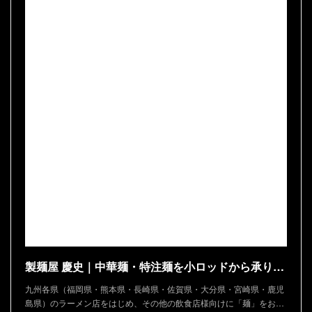
製麺屋 慶史｜中華麺・特注麺を小ロッドから承ります
九州各県（福岡県・熊本県・長崎県・佐賀県・大分県・宮崎県・鹿児
島県）のラーメン店をはじめ、その他の飲食店様向けに「麺」をお…