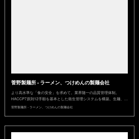
菅野製麺所 - ラーメン、つけめんの製麺会社
より高水準な「食の安全」を求めて。業界随一の品質管理体制。
HACCP7原則12手順を基本とした衛生管理システムを構築。生麺、…
菅野製麺所 - ラーメン、つけめんの製麺会社