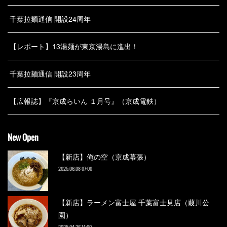
千葉拉麺通信 開設24周年
【レポート】13湯麺が東京湯島に進出！
千葉拉麺通信 開設23周年
【広報誌】『京成らいん １月号』（京成電鉄）
New Open
【新店】俺の空（京成幕張）
2025.06.08 07:00
【新店】ラーメン富士屋 千葉富士見店（葭川公
園）
2025.04.26 14:00