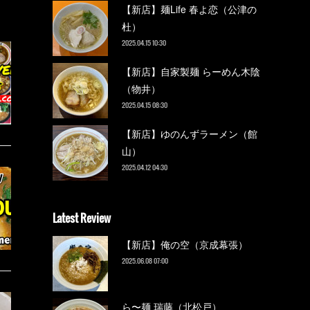
【新店】麺Life 春よ恋（公津の
杜）
2025.04.15 10:30
【新店】自家製麺 らーめん木陰
（物井）
2025.04.15 08:30
【新店】ゆのんずラーメン（館
山）
2025.04.12 04:30
Latest Review
【新店】俺の空（京成幕張）
2025.06.08 07:00
ら〜麺 瑞藤（北松戸）