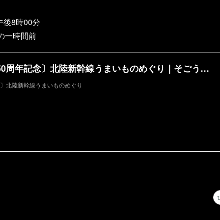
後8時00分
の一時間前
〔そごう千葉店開店50周年記念〕北陸新幹線うまいものめぐり｜そごう千葉店｜西武・そごう
念〕北陸新幹線うまいものめぐり