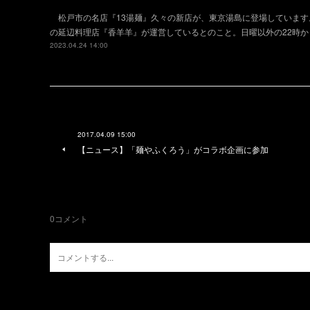
松戸市の名店『13湯麺』久々の新店が、東京湯島に登場しています
の延辺料理店『香羊羊』が運営しているとのこと。日曜以外の22時か
2023.04.24 14:00
2017.04.09 15:00
【ニュース】「麺やふくろう」がコラボ企画に参加
0
コメント