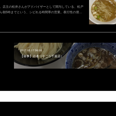
。店主の松井さんがアドバイザーとして関与している、松戸
ら朝5時までという、シビれる時間帯の営業。夜行性の僕…
2017.03.17 06:00
【催事】頑者（そごう千葉店）