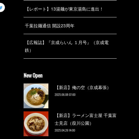
【レポート】13湯麺が東京湯島に進出！
千葉拉麺通信 開設23周年
【広報誌】『京成らいん １月号』（京成電
鉄）
New Open
【新店】俺の空（京成幕張）
2025.06.08 07:00
【新店】ラーメン富士屋 千葉富
士見店（葭川公園）
2025.04.26 14:00