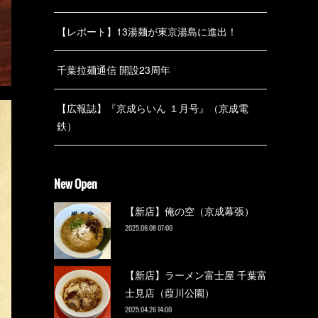
【レポート】13湯麺が東京湯島に進出！
千葉拉麺通信 開設23周年
【広報誌】『京成らいん １月号』（京成電
鉄）
New Open
【新店】俺の空（京成幕張）
2025.06.08 07:00
【新店】ラーメン富士屋 千葉富
士見店（葭川公園）
2025.04.26 14:00