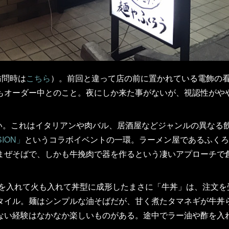
訪問時は
こちら
）。前回と違って店の前に置かれている電飾の
もオーダー中とのこと。夜にしか来た事がないが、視認性がや
い。これはイタリアンや肉バル、居酒屋などジャンルの異なる
SION」
というコラボイベントの一環。ラーメン屋であるふくろ
まぜそばで、しかも牛挽肉で器を作るという凄いアプローチで
味を入れて火も入れて丼型に成形したまさに「牛丼」は、注文を
タイル。麺はシンプルな油そばだが、甘く煮たタマネギが牛丼
ない経験はなかなか楽しいものがある。途中でラー油や酢を入