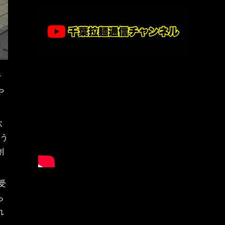
看
や
飲
う
創
受
ら
れ