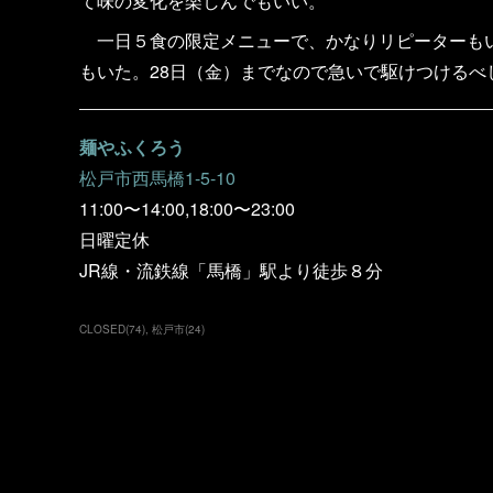
て味の変化を楽しんでもいい。
一日５食の限定メニューで、かなりリピーターもい
もいた。28日（金）までなので急いで駆けつけるべ
麺やふくろう
松戸市西馬橋1-5-10
11:00〜14:00,18:00〜23:00
日曜定休
JR線・流鉄線「馬橋」駅より徒歩８分
CLOSED
(
74
)
松戸市
(
24
)