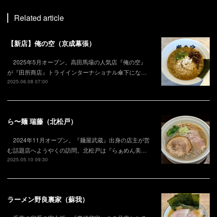
Related article
【新店】俺の空（京成幕張）
2025年5月オープン。高田馬場の人気店『俺の空』
が『田所商店』トライインターナショナル傘下にな…
2025.06.08 07:00
ら〜麺 瑞藤（北松戸）
2024年11月オープン。『麺屋武蔵』出身の店主が営
む話題店へようやくの訪問。北松戸は『らぁめん美…
2025.05.10 09:30
ラーメン野良裏家（蘇我）