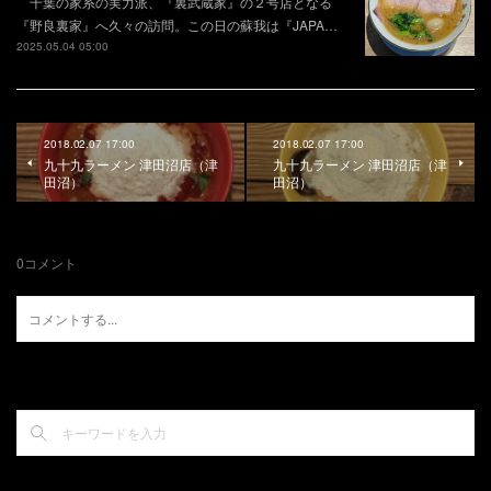
千葉の家系の実力派、『裏武蔵家』の２号店となる
『野良裏家』へ久々の訪問。この日の蘇我は『JAPA…
2025.05.04 05:00
2018.02.07 17:00
2018.02.07 17:00
九十九ラーメン 津田沼店（津
九十九ラーメン 津田沼店（津
田沼）
田沼）
0
コメント