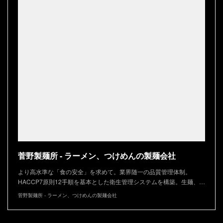
菅野製麺所 - ラーメン、つけめんの製麺会社
より高水準な「食の安全」を求めて。業界随一の品質管理体制。
HACCP7原則12手順を基本とした衛生管理システムを構築。生麺、…
菅野製麺所 - ラーメン、つけめんの製麺会社