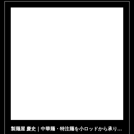
製麺屋 慶史｜中華麺・特注麺を小ロッドから承ります