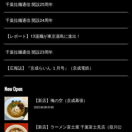
千葉拉麺通信 開設25周年
千葉拉麺通信 開設24周年
【レポート】13湯麺が東京湯島に進出！
千葉拉麺通信 開設23周年
【広報誌】『京成らいん １月号』（京成電鉄）
New Open
【新店】俺の空（京成幕張）
2025.06.08 07:00
【新店】ラーメン富士屋 千葉富士見店（葭川公