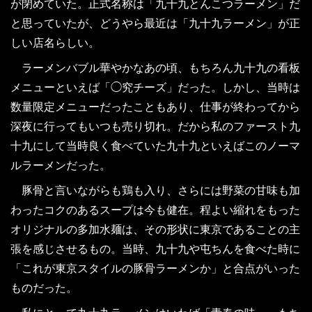
が閉めていた。正式名称は「九十九とんこつラーメン」だ
と思っていたが、どうやら最近は「九十九ラーメン」が正
しい店名らしい。
ラーメンバブル華やかなあの頃、もちろん九十九の看板
メニューといえば「◯究チーズ」だった。しかし、当時は
数量限定メニューだったこともあり、仕事が終わってから
深夜に行ってもいつも売り切れ。だから私のファースト九
十九にして当時良く食べていた九十九といえばこのノーマ
ルラーメンだった。
豚骨と言いながらも鶏も入り、さらには野菜の甘味も加
わったコクのあるスープは今も健在。程よい縮れをもった
オリジナルの多加水麺は、その形状に東京であることの主
張を感じさせるもの。当時、九十九や屯ちんを食べた時に
「これが東京スタイルの豚骨ラーメンか」と合点がいった
ものだった。