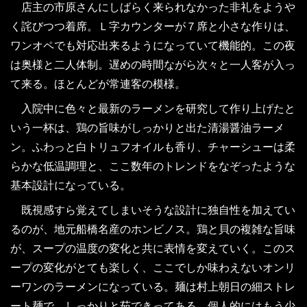
店主の市原さんにしばらく来られなかった非礼をようや
く詫びつつ着席。Ｌ字カウンターが７席と小さな作りは、
ワンオペでも対応出来るようになっていて機能的。この夜
は奥様と二人体制。遅めの時間ながら次々と一人客が入っ
て来る。ほとんどが常連客の模様。
入院中に色々と最新のラーメンを研究して作り上げたと
いう一杯は、鶏の旨味がしっかりと出た清湯醤油ラーメ
ン。ふわっと白トリュフオイルも香り、チャーシューは柔
らかな低温調理と、ここ数年のトレンドをなぞったような
基本設計になっている。
既視感すら覚えてしまいそうな設計に独自性を加えてい
るのが、地元船橋名産のホンビノス。鶏と貝の複雑な旨味
が、スープの温度の変化と共に表情を変えていく。このス
ープの変化がとても楽しく、ここでしか味わえないオンリ
ーワンのラーメンになっている。麺は村上朝日の細ストレ
ート麺で、しっかりと茹できってある。個人的にはもう少