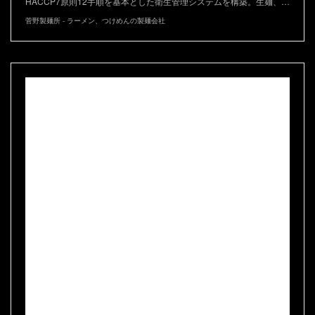
HACCP7原則12手順を基本とした衛生管理システムを構築。生麺、…
菅野製麺所 - ラーメン、つけめんの製麺会社