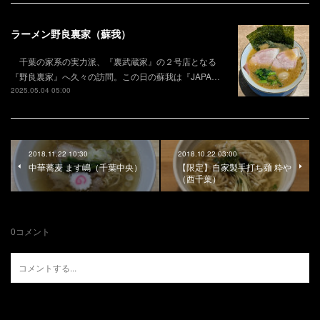
ラーメン野良裏家（蘇我）
千葉の家系の実力派、『裏武蔵家』の２号店となる
『野良裏家』へ久々の訪問。この日の蘇我は『JAPA…
2025.05.04 05:00
2018.11.22 10:30
2018.10.22 03:00
中華蕎麦 ます嶋（千葉中央）
【限定】自家製手打ち麺 粋や
（西千葉）
0
コメント