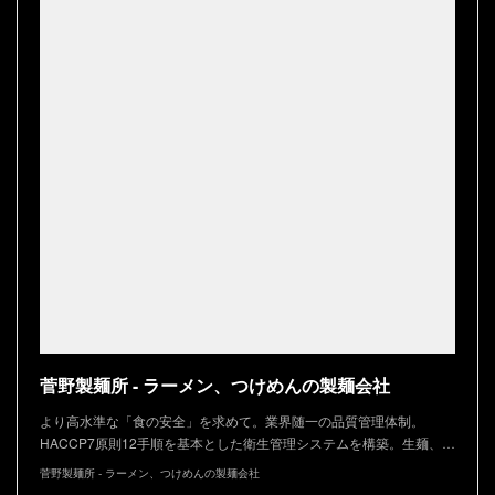
菅野製麺所 - ラーメン、つけめんの製麺会社
より高水準な「食の安全」を求めて。業界随一の品質管理体制。
HACCP7原則12手順を基本とした衛生管理システムを構築。生麺、…
菅野製麺所 - ラーメン、つけめんの製麺会社