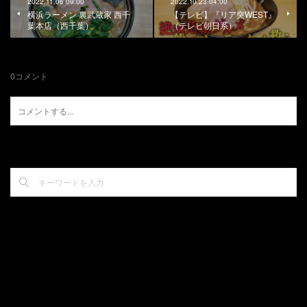
2022.11.06 09:00
2022.10.23 04:00
横浜ラーメン 裏武蔵家 西千
【テレビ】『リア突WEST』
葉本店（西千葉）
（テレビ朝日系）
0
コメント