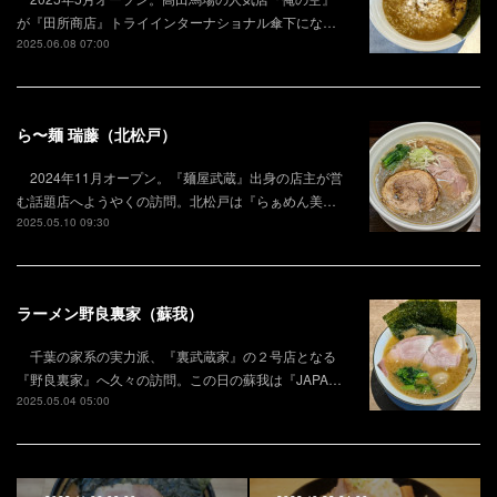
が『田所商店』トライインターナショナル傘下にな…
2025.06.08 07:00
ら〜麺 瑞藤（北松戸）
2024年11月オープン。『麺屋武蔵』出身の店主が営
む話題店へようやくの訪問。北松戸は『らぁめん美…
2025.05.10 09:30
ラーメン野良裏家（蘇我）
千葉の家系の実力派、『裏武蔵家』の２号店となる
『野良裏家』へ久々の訪問。この日の蘇我は『JAPA…
2025.05.04 05:00