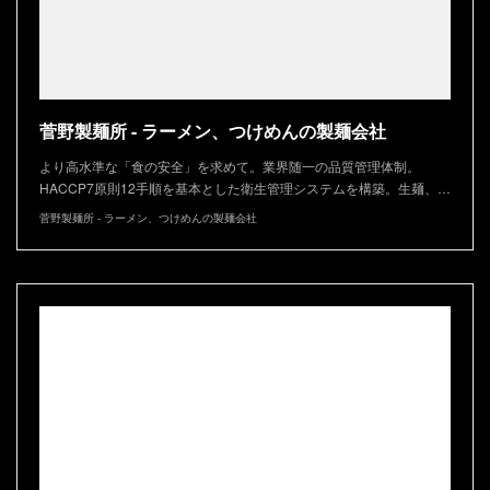
菅野製麺所 - ラーメン、つけめんの製麺会社
より高水準な「食の安全」を求めて。業界随一の品質管理体制。
HACCP7原則12手順を基本とした衛生管理システムを構築。生麺、…
菅野製麺所 - ラーメン、つけめんの製麺会社