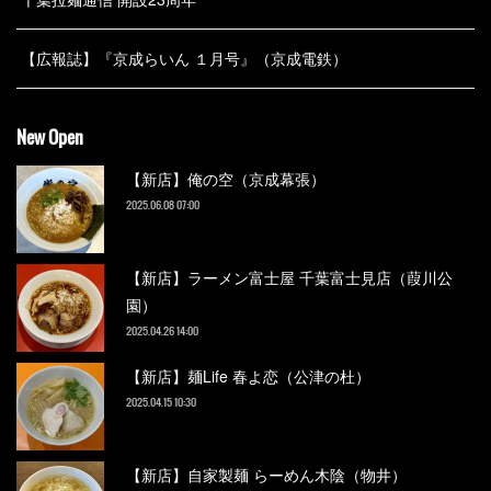
【広報誌】『京成らいん １月号』（京成電鉄）
New Open
【新店】俺の空（京成幕張）
2025.06.08 07:00
【新店】ラーメン富士屋 千葉富士見店（葭川公
園）
2025.04.26 14:00
【新店】麺Life 春よ恋（公津の杜）
2025.04.15 10:30
【新店】自家製麺 らーめん木陰（物井）