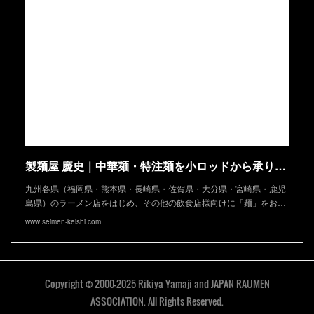
製麺屋 慶史｜中華麺・特注麺を小ロッドから承ります
九州各県（福岡県・熊本県・長崎県・佐賀県・大分県・宮崎県・鹿児
島県）のラーメン店をはじめ、その他の飲食店様向けに「麺」をお…
www.seimen-keishi.com
Copyright © 2000-2025 Rikiya Yamaji and JAPAN RAUMEN
ASSOCIATION. All Rights Reserved.