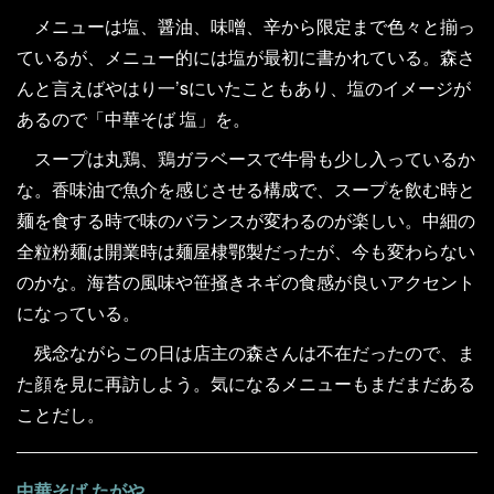
メニューは塩、醤油、味噌、辛から限定まで色々と揃っ
ているが、メニュー的には塩が最初に書かれている。森さ
んと言えばやはり一’sにいたこともあり、塩のイメージが
あるので「中華そば 塩」を。
スープは丸鶏、鶏ガラベースで牛骨も少し入っているか
な。香味油で魚介を感じさせる構成で、スープを飲む時と
麺を食する時で味のバランスが変わるのが楽しい。中細の
全粒粉麺は開業時は麺屋棣鄂製だったが、今も変わらない
のかな。海苔の風味や笹掻きネギの食感が良いアクセント
になっている。
残念ながらこの日は店主の森さんは不在だったので、ま
た顔を見に再訪しよう。気になるメニューもまだまだある
ことだし。
中華そば たがや