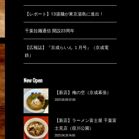
【レポート】13湯麺が東京湯島に進出！
千葉拉麺通信 開設23周年
【広報誌】『京成らいん １月号』（京成電
鉄）
New Open
【新店】俺の空（京成幕張）
2025.06.08 07:00
【新店】ラーメン富士屋 千葉富
士見店（葭川公園）
2025.04.26 14:00