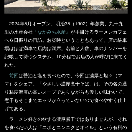
2024年5月オープン。明治35（1902）年創業、九十九
里の水産会社
『なかみち水産』
が手掛けるラーメンカフェ
へ６日振りの再訪。お昼時ということもあって、店の駐車
場はほぼ満車で店内は満席。名前と人数、車のナンバーを
記帳して待つシステム。10分程でお店の人が呼びに来てく
れた。
前回
は醤油と塩を食べたので、今回は濃厚と坦々（マ
マ）をシェア。「やさしい濃厚煮干そば」は、その名の通
り粘度濃度の高いスープでありながらも優しい味わいで、
煮干もそこまでエッジが立っていないので食べやすく仕上
げてある。
ラーメン好きの欲する濃厚煮干ではありませんが、それ
を食べたい人は「ニボとニンニクとオイル」という有料の