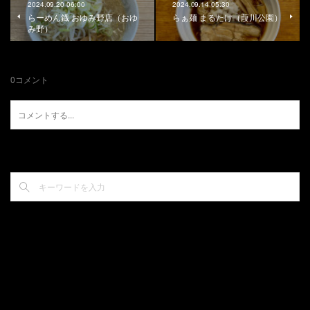
2024.09.20 06:00
2024.09.14 05:30
らーめん鐡 おゆみ野店（おゆ
らぁ麺 まるたけ（葭川公園）
み野）
0
コメント