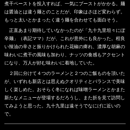
煮干ペーストを投入すれば、一気にブーストがかかる。麺
は醤油とは違う麺とのことだが、印象はさほど変わらず。
もっと太いとかまったく違う麺を合わせても面白そう。
正直あまり期待していなかったのが「九十九里坦々にぼ
辛麺」（表記ママ）だが、これが意外にも良かった。程良
い辣油の辛さと振りかけられた花椒の痺れ、濃厚な胡麻の
味わいに煮干の風味も加わり、ナッツの食感もアクセント
になり、万人が好む味わいに着地していた。
２回に分けて４つのラーメンと２つのご飯ものを頂いた
が、いずれも新店とは思えぬクオリティとバランスで美味
しく楽しめた。おそらく冬になれば味噌ラーメンとかまた
新たなメニューが登場するだろうし、また折を見て訪問し
てみようと思った。九十九里は遠そうでなにげに近いの
で。