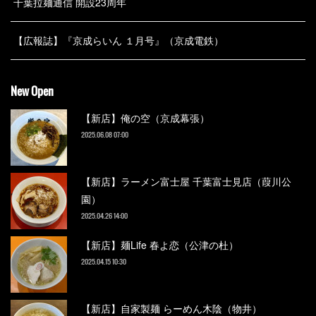
千葉拉麺通信 開設23周年
【広報誌】『京成らいん １月号』（京成電鉄）
New Open
【新店】俺の空（京成幕張）
2025.06.08 07:00
【新店】ラーメン富士屋 千葉富士見店（葭川公
園）
2025.04.26 14:00
【新店】麺Life 春よ恋（公津の杜）
2025.04.15 10:30
【新店】自家製麺 らーめん木陰（物井）