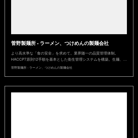
菅野製麺所 - ラーメン、つけめんの製麺会社
より高水準な「食の安全」を求めて。業界随一の品質管理体制。
HACCP7原則12手順を基本とした衛生管理システムを構築。生麺、…
菅野製麺所 - ラーメン、つけめんの製麺会社