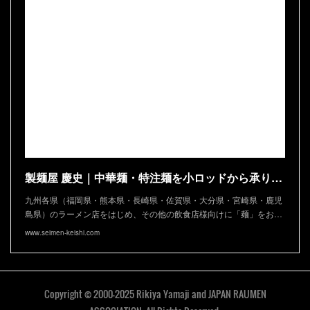
製麺屋 慶史｜中華麺・特注麺を小ロッドから承ります
九州各県（福岡県・熊本県・長崎県・佐賀県・大分県・宮崎県・鹿児
島県）のラーメン店をはじめ、その他の飲食店様向けに「麺」をお…
www.seimen-keishi.com
Copyright © 2000-2025 Rikiya Yamaji and JAPAN RAUMEN