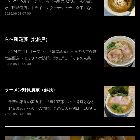
2025年5月オープン。高田馬場の人気店『俺の空』
が『田所商店』トライインターナショナル傘下にな…
2025.06.08 07:00
ら〜麺 瑞藤（北松戸）
2024年11月オープン。『麺屋武蔵』出身の店主が営
む話題店へようやくの訪問。北松戸は『らぁめん美…
2025.05.10 09:30
ラーメン野良裏家（蘇我）
千葉の家系の実力派、『裏武蔵家』の２号店となる
『野良裏家』へ久々の訪問。この日の蘇我は『JAPA…
2025.05.04 05:00