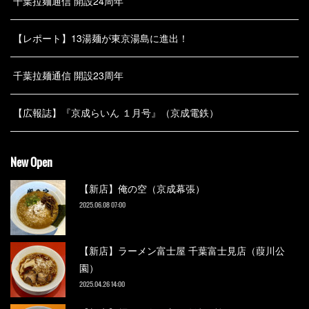
千葉拉麺通信 開設24周年
【レポート】13湯麺が東京湯島に進出！
千葉拉麺通信 開設23周年
【広報誌】『京成らいん １月号』（京成電鉄）
New Open
【新店】俺の空（京成幕張）
2025.06.08 07:00
【新店】ラーメン富士屋 千葉富士見店（葭川公
園）
2025.04.26 14:00