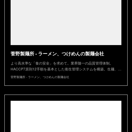
菅野製麺所 - ラーメン、つけめんの製麺会社
より高水準な「食の安全」を求めて。業界随一の品質管理体制。
HACCP7原則12手順を基本とした衛生管理システムを構築。生麺、…
菅野製麺所 - ラーメン、つけめんの製麺会社