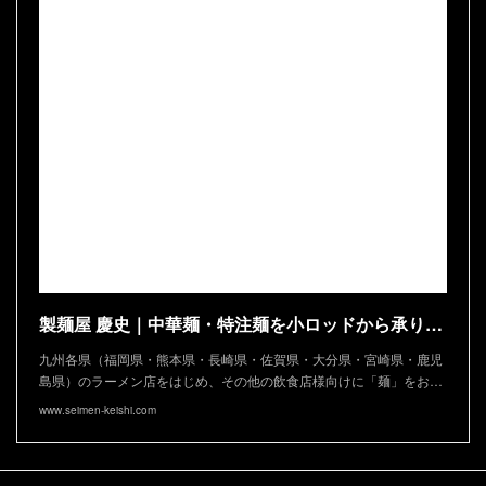
製麺屋 慶史｜中華麺・特注麺を小ロッドから承ります
九州各県（福岡県・熊本県・長崎県・佐賀県・大分県・宮崎県・鹿児
島県）のラーメン店をはじめ、その他の飲食店様向けに「麺」をお…
www.seimen-keishi.com