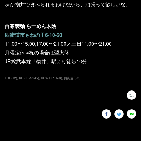
味が物井で食べられるわけだから、頑張って欲しいな。
自家製麺 らーめん木陰
四街道市もねの里6-10-20
11:00〜15:00,17:00〜21:00／土日11:00〜21:00
月曜定休 ※祝の場合は翌火休
JR総武本線「物井」駅より徒歩10分
TOP
(
12
)
REVIEW
(
245
)
NEW OPEN
(
9
)
四街道市
(
3
)