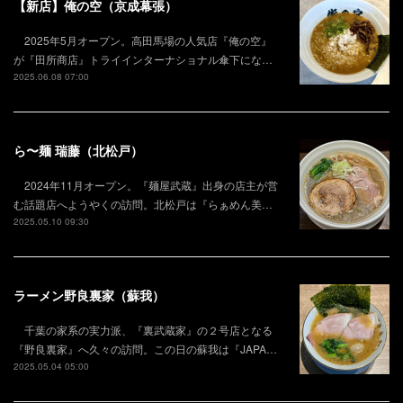
【新店】俺の空（京成幕張）
2025年5月オープン。高田馬場の人気店『俺の空』
が『田所商店』トライインターナショナル傘下にな…
2025.06.08 07:00
ら〜麺 瑞藤（北松戸）
2024年11月オープン。『麺屋武蔵』出身の店主が営
む話題店へようやくの訪問。北松戸は『らぁめん美…
2025.05.10 09:30
ラーメン野良裏家（蘇我）
千葉の家系の実力派、『裏武蔵家』の２号店となる
『野良裏家』へ久々の訪問。この日の蘇我は『JAPA…
2025.05.04 05:00