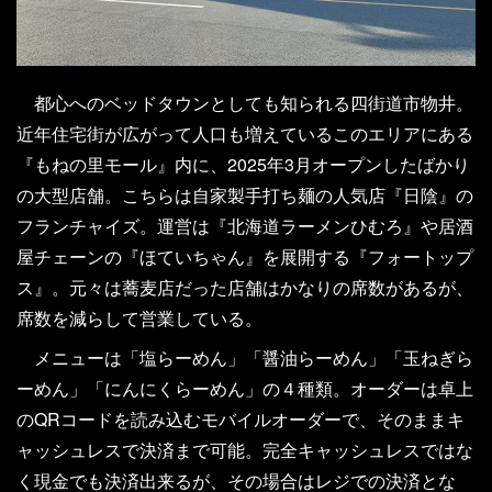
都心へのベッドタウンとしても知られる四街道市物井。
近年住宅街が広がって人口も増えているこのエリアにある
『もねの里モール』内に、2025年3月オープンしたばかり
の大型店舗。こちらは自家製手打ち麺の人気店『日陰』の
フランチャイズ。運営は『北海道ラーメンひむろ』や居酒
屋チェーンの『ほていちゃん』を展開する『フォートップ
ス』。元々は蕎麦店だった店舗はかなりの席数があるが、
席数を減らして営業している。
メニューは「塩らーめん」「醤油らーめん」「玉ねぎら
ーめん」「にんにくらーめん」の４種類。オーダーは卓上
のQRコードを読み込むモバイルオーダーで、そのままキ
ャッシュレスで決済まで可能。完全キャッシュレスではな
く現金でも決済出来るが、その場合はレジでの決済とな