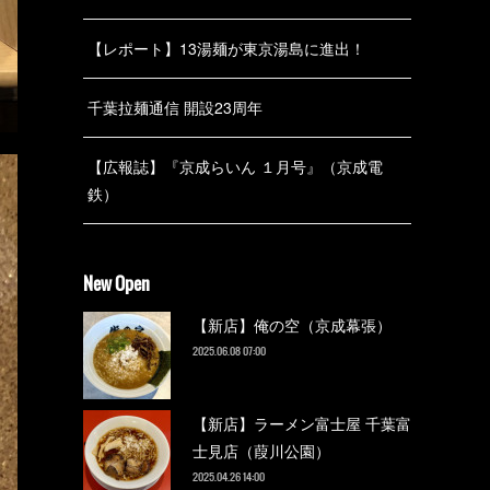
【レポート】13湯麺が東京湯島に進出！
千葉拉麺通信 開設23周年
【広報誌】『京成らいん １月号』（京成電
鉄）
New Open
【新店】俺の空（京成幕張）
2025.06.08 07:00
【新店】ラーメン富士屋 千葉富
士見店（葭川公園）
2025.04.26 14:00