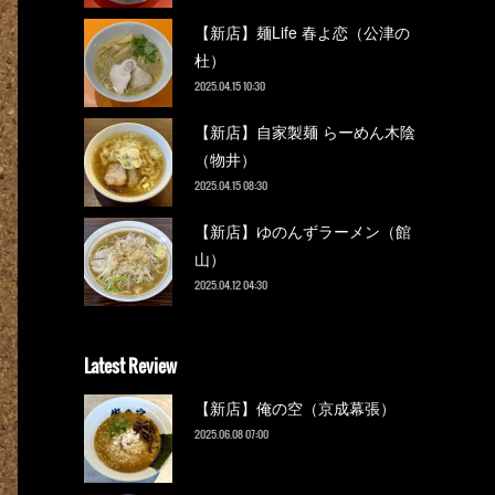
【新店】麺Life 春よ恋（公津の
杜）
2025.04.15 10:30
【新店】自家製麺 らーめん木陰
（物井）
2025.04.15 08:30
【新店】ゆのんずラーメン（館
山）
2025.04.12 04:30
Latest Review
【新店】俺の空（京成幕張）
2025.06.08 07:00