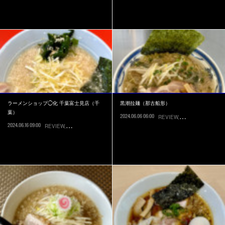
ラーメンショップ◯化 千葉富士見店（千
黒潮拉麺（那古船形）
葉）
2024.06.06 06:00
REVIEW
RECOMMEND
館
2024.06.16 09:00
REVIEW
RECOMMEND
千葉市中央区