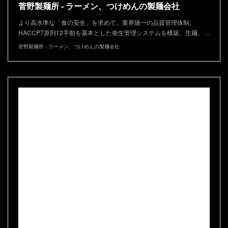
菅野製麺所 - ラーメン、つけめんの製麺会社
より高水準な「食の安全」を求めて。業界随一の品質管理体制。
HACCP7原則12手順を基本とした衛生管理システムを構築。生麺、…
菅野製麺所 - ラーメン、つけめんの製麺会社