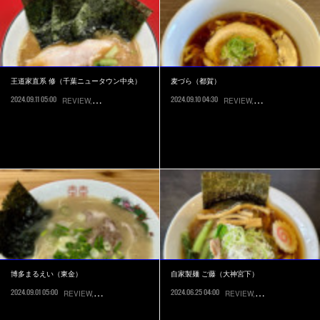
王道家直系 修（千葉ニュータウン中央）
麦づら（都賀）
2024.09.11 05:00
2024.09.10 04:30
REVIEW
RECOMMEND
印西市
REVIEW
RECOMMEND
千
博多まるえい（東金）
自家製麺 ご藤（大神宮下）
2024.09.01 05:00
2024.06.25 04:00
REVIEW
RECOMMEND
東金市
REVIEW
RECOMMEND
船