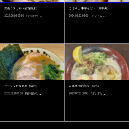
館山ラスカル（那古船形）
こばやし 中華そば（千葉中央）
2024.06.06 05:00
2024.04.23 06:00
REVIEW
RECOMMEND
館山市
REVIEW
RECOMMEND
千
ラーメン野良裏家（蘇我）
笹本爲次郎商店（稲毛）
2023.12.21 04:30
2023.07.28 08:00
REVIEW
RECOMMEND
RICKY'S SELECTION
千葉市中央区
REVIEW
RECOMMEND
千