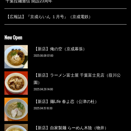
千葉拉麺通信 開設23周年
【広報誌】『京成らいん １月号』（京成電鉄）
New Open
【新店】俺の空（京成幕張）
2025.06.08 07:00
【新店】ラーメン富士屋 千葉富士見店（葭川公
園）
2025.04.26 14:00
【新店】麺Life 春よ恋（公津の杜）
2025.04.15 10:30
【新店】自家製麺 らーめん木陰（物井）