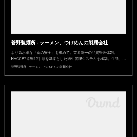
菅野製麺所 - ラーメン、つけめんの製麺会社
より高水準な「食の安全」を求めて。業界随一の品質管理体制。
HACCP7原則12手順を基本とした衛生管理システムを構築。生麺、…
菅野製麺所 - ラーメン、つけめんの製麺会社