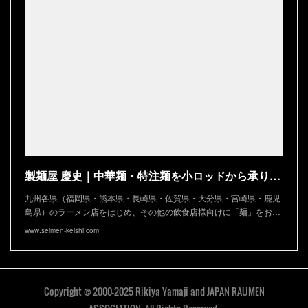
製麺屋 慶史｜中華麺・特注麺を小ロッドから承ります
九州各県（福岡県・熊本県・長崎県・佐賀県・大分県・宮崎県・鹿児
島県）のラーメン店をはじめ、その他の飲食店様向けに「麺」をお…
www.seimen-keishi.com
Copyright © 2000-2025 Rikiya Yamaji and JAPAN RAUMEN