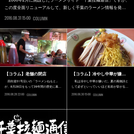
この度全面リニューアルして、新しく千葉のラーメン情報を発…
2016.08.31 15:00
COLUMN
【コラム】老舗の閉店
【コラム】冷やし中華が嫌…
四街道51号沿いの「ラーメンねもと」
私は冷やし中華が嫌いだ。夏の風物詩と
が、8月28日をもって39年間の歴史に幕…
して必ずといっていいほど名前が挙がる…
2016.08.28 22:00
2016.06.30 15:00
COLUMN
COLUMN