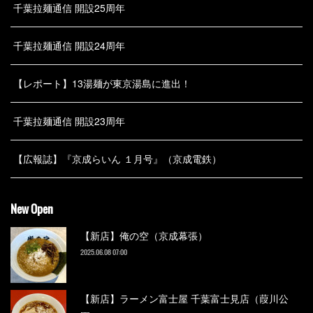
千葉拉麺通信 開設25周年
千葉拉麺通信 開設24周年
【レポート】13湯麺が東京湯島に進出！
千葉拉麺通信 開設23周年
【広報誌】『京成らいん １月号』（京成電鉄）
New Open
【新店】俺の空（京成幕張）
2025.06.08 07:00
【新店】ラーメン富士屋 千葉富士見店（葭川公