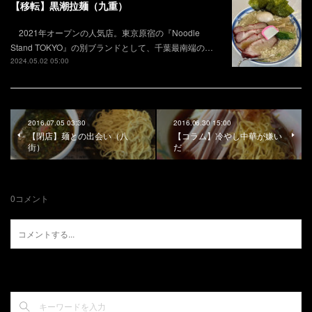
【移転】黒潮拉麺（九重）
2021年オープンの人気店。東京原宿の『Noodle
Stand TOKYO』の別ブランドとして、千葉最南端の…
2024.05.02 05:00
2016.07.05 03:30
2016.06.30 15:00
【閉店】麺との出会い（八
【コラム】冷やし中華が嫌い
街）
だ
0
コメント