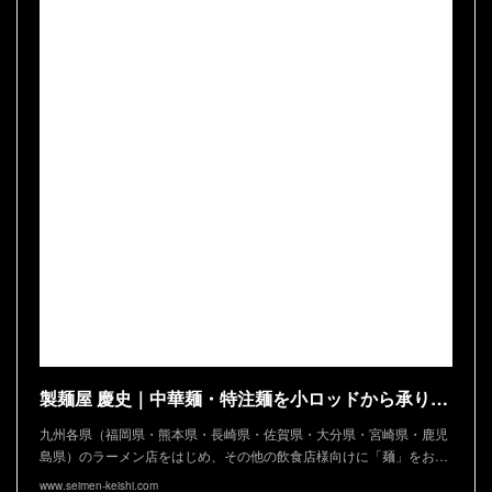
製麺屋 慶史｜中華麺・特注麺を小ロッドから承ります
九州各県（福岡県・熊本県・長崎県・佐賀県・大分県・宮崎県・鹿児
島県）のラーメン店をはじめ、その他の飲食店様向けに「麺」をお…
www.seimen-keishi.com