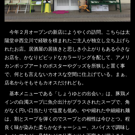
今年２月オープンの新店にようやくの訪問。こちらは太
陽堂＠西立川で経験を積まれたご主人が独立し立ち上げら
れたお店。居酒屋の居抜きと思しき小上がりもある小さな
お店を、かなりビビッドなカラーリングを配して、アメリ
カンポップアートのポスターやグッズを所狭しと置く事
で、何とも言えないカオスな空間に仕上げている。まぁ、
店名からそもそもカオスだけれども。
基本メニューである「しょうゆとの出会い」は、豚鶏メ
インの白濁スープに魚介出汁がプラスされたスープで、角
がなく円い口当たりで塩度も低め。やや縮れた中細縮れ麺
は、割とスープを弾くのでスープとの相性は今ひとつ。程
良く味が染みた柔らかなチャーシュー、スパイスで調味し