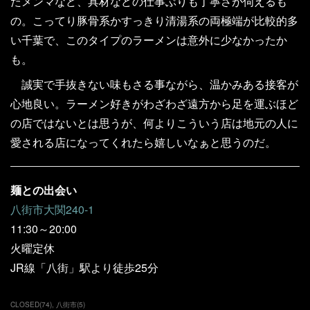
たメンマなど、具材などの仕事ぶりも丁寧さが伺えるも
の。こってり豚骨系かすっきり清湯系の両極端が比較的多
い千葉で、このタイプのラーメンは意外に少なかったか
も。
誠実で手抜きない味もさる事ながら、温かみある接客が
心地良い。ラーメン好きがわざわざ遠方から足を運ぶほど
の店ではないとは思うが、何よりこういう店は地元の人に
愛される店になってくれたら嬉しいなぁと思うのだ。
麺との出会い
八街市大関240-1
11:30～20:00
火曜定休
JR線「八街」駅より徒歩25分
CLOSED
(
74
)
八街市
(
5
)