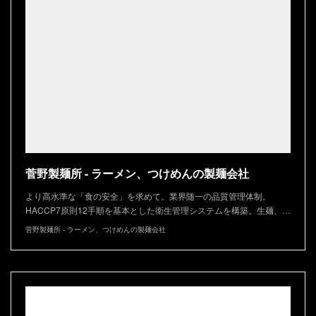
菅野製麺所 - ラーメン、つけめんの製麺会社
より高水準な「食の安全」を求めて。業界随一の品質管理体制。
HACCP7原則12手順を基本とした衛生管理システムを構築。生麺、…
菅野製麺所 - ラーメン、つけめんの製麺会社