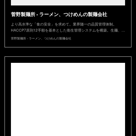
菅野製麺所 - ラーメン、つけめんの製麺会社
より高水準な「食の安全」を求めて。業界随一の品質管理体制。
HACCP7原則12手順を基本とした衛生管理システムを構築。生麺、…
菅野製麺所 - ラーメン、つけめんの製麺会社