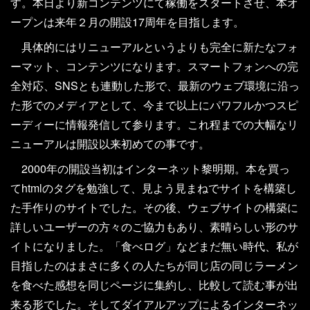
す。本日より新コンテンツにて稼働をスタートさせ、本オ
ープンは来年２月の開設17周年を目指します。
具体的にはリニューアルというよりも完全に新たなフォ
ーマット、コンテンツになります。スマートフォンへの完
全対応、SNSとも連動した形で、最新のウェブ環境に沿っ
た形でのメディアとして、今まで以上にパワフルかつスピ
ーディーに情報発信して参ります。これ程までの大幅なリ
ニューアルは開設以来初めての事です。
2000年の開設当初はインターネット黎明期。本を買っ
てhtmlのタグを勉強して、見よう見まねでサイトを構築し
た手作りのサイトでした。その後、ウェブサイトの構築に
詳しいユーザーの方々のご協力もあり、素晴らしい形のサ
イトになりました。「食べログ」などまだ無い時代、私が
目指したのはまさに多くの人たちが同じ店の同じラーメン
を食べた感想を同じページに集約し、比較して読む事が出
来る形でした。そしてダイアルアップによるインターネッ