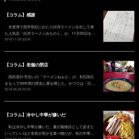
【コラム】感謝
木更津で四半世紀にわたり白河ラーメンを出して来
た人気店「白河ラーメンみちのく」が、11月30日を…
2016.11.05 23:00
【コラム】老舗の閉店
四街道51号沿いの「ラーメンねもと」が、8月28日
をもって39年間の歴史に幕を閉じた。かつては「日…
2016.08.28 22:00
【コラム】冷やし中華が嫌いだ
私は冷やし中華が嫌いだ。夏の風物詩として必ずと
いっていいほど名前が挙がる食べ物だが、街の中華…