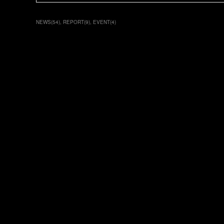
NEWS
(
54
)
REPORT
(
9
)
EVENT
(
4
)