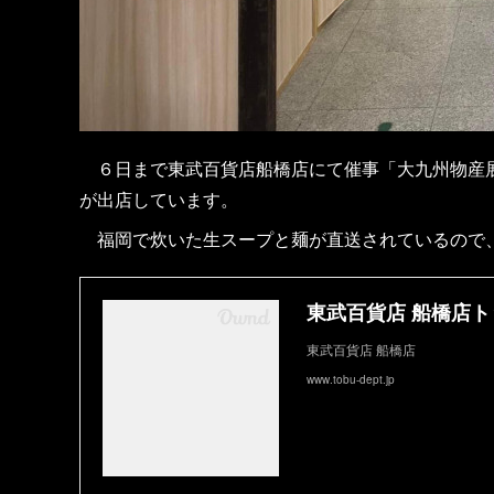
６日まで東武百貨店船橋店にて催事「大九州物産展
が出店しています。
福岡で炊いた生スープと麺が直送されているので、
東武百貨店 船橋店ト
東武百貨店 船橋店
www.tobu-dept.jp