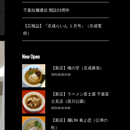
千葉拉麺通信 開設23周年
【広報誌】『京成らいん １月号』（京成電
鉄）
New Open
【新店】俺の空（京成幕張）
2025.06.08 07:00
【新店】ラーメン富士屋 千葉富
士見店（葭川公園）
2025.04.26 14:00
【新店】麺Life 春よ恋（公津の
杜）