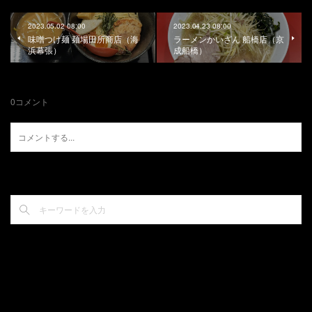
2023.05.02 08:00
2023.04.23 08:00
味噌つけ麺 麺場田所商店（海
ラーメンかいざん 船橋店（京
浜幕張）
成船橋）
0
コメント