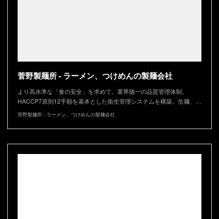
菅野製麺所 - ラーメン、つけめんの製麺会社
より高水準な「食の安全」を求めて。業界随一の品質管理体制。
HACCP7原則12手順を基本とした衛生管理システムを構築。生麺、…
菅野製麺所 - ラーメン、つけめんの製麺会社