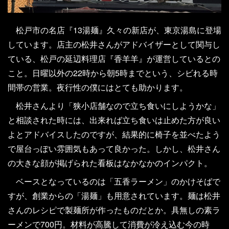
松戸市の名店『13湯麺』久々の新店が、東京湯島に登場
しています。店主の松井さんがアドバイザーとして関与し
ている、松戸の延辺料理店『香羊羊』が運営しているとの
こと。日曜以外の22時から朝5時までという、シビれる時
間帯の営業。夜行性の僕にはとても助かります。
松井さんより「狭小店舗なので立ち食いにしようかな」
と相談された時には、出来れば立ち食いは止めた方が良い
よとアドバイスしたのですが、結果的に椅子を並べたよう
で屋台っぽい雰囲気もあって良かった。しかし、松井さん
の大きな顔が掲げられた看板はなかなかのインパクト。
ベースとなっているのは「五香ラーメン」のかけそばで
すが、創業からの「湯麺」も用意されています。麺は松井
さんのレシピで製麺所が作ったものだとか。具無しの素ラ
ーメンで700円。材料が高騰して消費が冷え込む今の時