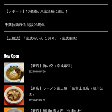
【レポート】13湯麺が東京湯島に進出！
千葉拉麺通信 開設23周年
【広報誌】『京成らいん １月号』（京成電鉄）
New Open
【新店】俺の空（京成幕張）
2025.06.08 07:00
【新店】ラーメン富士屋 千葉富士見店（葭川公
園）
2025.04.26 14:00
【新店】麺Life 春よ恋（公津の杜）