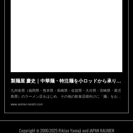
製麺屋 慶史｜中華麺・特注麺を小ロッドから承ります
九州各県（福岡県・熊本県・長崎県・佐賀県・大分県・宮崎県・鹿児
島県）のラーメン店をはじめ、その他の飲食店様向けに「麺」をお…
www.seimen-keishi.com
Copyright © 2000-2025 Rikiya Yamaji and JAPAN RAUMEN