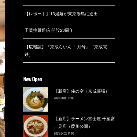
【レポート】13湯麺が東京湯島に進出！
千葉拉麺通信 開設23周年
【広報誌】『京成らいん １月号』（京成電
鉄）
New Open
【新店】俺の空（京成幕張）
2025.06.08 07:00
【新店】ラーメン富士屋 千葉富
士見店（葭川公園）
2025.04.26 14:00