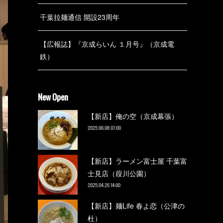
千葉拉麺通信 開設23周年
【広報誌】『京成らいん １月号』（京成電
鉄）
New Open
【新店】俺の空（京成幕張）
2025.06.08 07:00
【新店】ラーメン富士屋 千葉富
士見店（葭川公園）
2025.04.26 14:00
【新店】麺Life 春よ恋（公津の
杜）