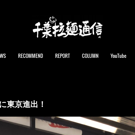
EWS
RECOMMEND
REPORT
COLUMN
YouTube
に東京進出！