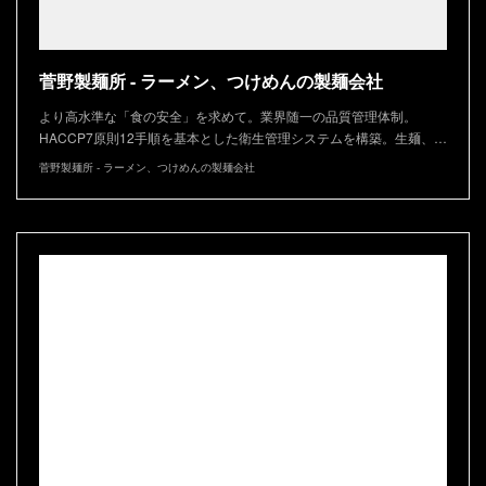
菅野製麺所 - ラーメン、つけめんの製麺会社
より高水準な「食の安全」を求めて。業界随一の品質管理体制。
HACCP7原則12手順を基本とした衛生管理システムを構築。生麺、…
菅野製麺所 - ラーメン、つけめんの製麺会社