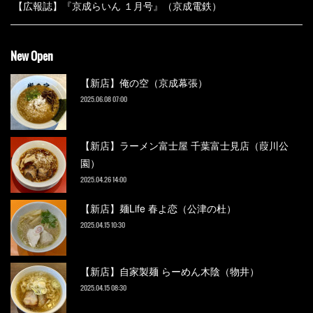
【広報誌】『京成らいん １月号』（京成電鉄）
New Open
【新店】俺の空（京成幕張）
2025.06.08 07:00
【新店】ラーメン富士屋 千葉富士見店（葭川公
園）
2025.04.26 14:00
【新店】麺Life 春よ恋（公津の杜）
2025.04.15 10:30
【新店】自家製麺 らーめん木陰（物井）
2025.04.15 08:30