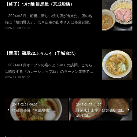
【終了】つけ麺 目黒屋（京成船橋）
2024年8月、船橋に新しい焼肉店が出来た。店の名
前は『焼肉賢人』。若き店主の山本さんは修業経験…
2025.03.30 13:00
【閉店】麺屋22ふぅふぅ（千城台北）
2024年1月オープンの店へようやくの訪問。こちら
は隣接する『カレーショップ22』のラーメン業態で…
2024.09.10 05:30
2017.02.01 06:00
2017.01.07 11:00
拉麺阿修羅（京成船橋）
【閉店】山岸一雄製麺所 成田
店（成田）