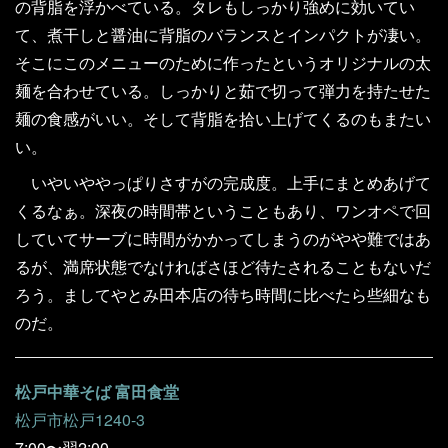
の背脂を浮かべている。タレもしっかり強めに効いてい
て、煮干しと醤油に背脂のバランスとインパクトが凄い。
そこにこのメニューのために作ったというオリジナルの太
麺を合わせている。しっかりと茹で切って弾力を持たせた
麺の食感がいい。そして背脂を拾い上げてくるのもまたい
い。
いやいややっぱりさすがの完成度。上手にまとめあげて
くるなぁ。深夜の時間帯ということもあり、ワンオペで回
していてサーブに時間がかかってしまうのがやや難ではあ
るが、満席状態でなければさほど待たされることもないだ
ろう。ましてやとみ田本店の待ち時間に比べたら些細なも
のだ。
松戸中華そば 富田食堂
松戸市松戸1240-3
7:00〜翌2:00