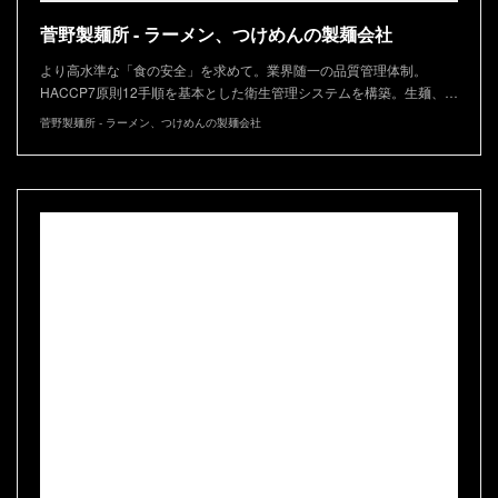
菅野製麺所 - ラーメン、つけめんの製麺会社
より高水準な「食の安全」を求めて。業界随一の品質管理体制。
HACCP7原則12手順を基本とした衛生管理システムを構築。生麺、…
菅野製麺所 - ラーメン、つけめんの製麺会社