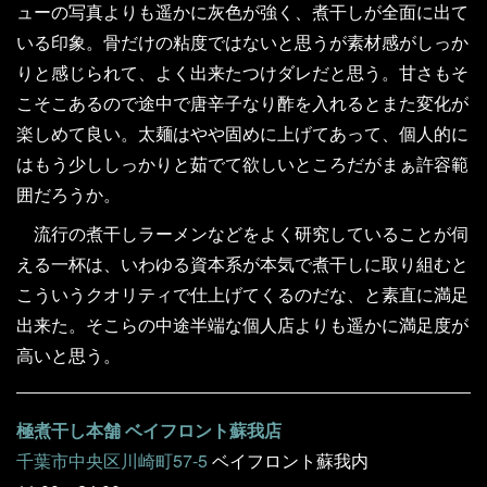
ューの写真よりも遥かに灰色が強く、煮干しが全面に出て
いる印象。骨だけの粘度ではないと思うが素材感がしっか
りと感じられて、よく出来たつけダレだと思う。甘さもそ
こそこあるので途中で唐辛子なり酢を入れるとまた変化が
楽しめて良い。太麺はやや固めに上げてあって、個人的に
はもう少ししっかりと茹でて欲しいところだがまぁ許容範
囲だろうか。
流行の煮干しラーメンなどをよく研究していることが伺
える一杯は、いわゆる資本系が本気で煮干しに取り組むと
こういうクオリティで仕上げてくるのだな、と素直に満足
出来た。そこらの中途半端な個人店よりも遥かに満足度が
高いと思う。
極煮干し本舗 ベイフロント蘇我店
千葉市中央区川崎町57-5
ベイフロント蘇我内