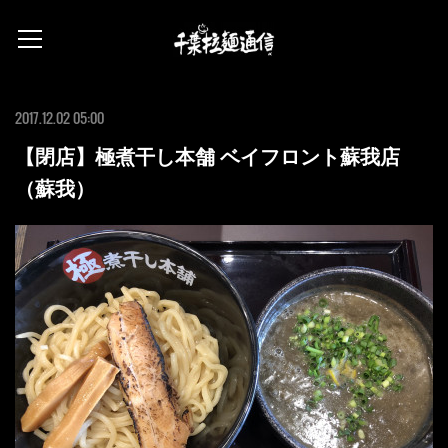
2017.12.02 05:00
【閉店】極煮干し本舗 ベイフロント蘇我店
（蘇我）