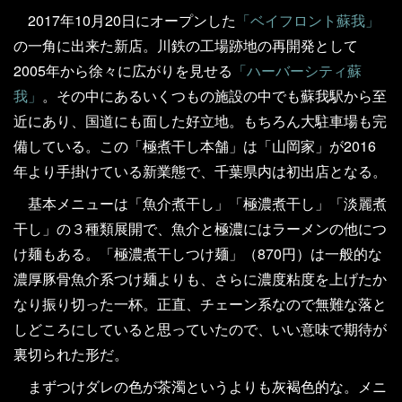
2017年10月20日にオープンした
「ベイフロント蘇我」
の一角に出来た新店。川鉄の工場跡地の再開発として
2005年から徐々に広がりを見せる
「ハーバーシティ蘇
我」
。その中にあるいくつもの施設の中でも蘇我駅から至
近にあり、国道にも面した好立地。もちろん大駐車場も完
備している。この「極煮干し本舗」は「山岡家」が2016
年より手掛けている新業態で、千葉県内は初出店となる。
基本メニューは「魚介煮干し」「極濃煮干し」「淡麗煮
干し」の３種類展開で、魚介と極濃にはラーメンの他につ
け麺もある。「極濃煮干しつけ麺」（870円）は一般的な
濃厚豚骨魚介系つけ麺よりも、さらに濃度粘度を上げたか
なり振り切った一杯。正直、チェーン系なので無難な落と
しどころにしていると思っていたので、いい意味で期待が
裏切られた形だ。
まずつけダレの色が茶濁というよりも灰褐色的な。メニ