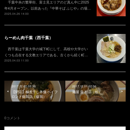
千葉中央の繁華街、富士見エリアのど真ん中に2025
年4月オープン。以前あった『中華そば ふじや』の場…
2025.04.26 14:00
らーめん肉千葉（西千葉）
西千葉は千葉大学の城下町にして、高校や大学がい
くつも点在する文教エリアである。古くから続く町…
2025.04.03 11:00
2017.12.02 05:30
2017.12.01 02:00
【閉店】極煮干し本舗 ベイフ
麺屋 音 柏店（柏）
ロント蘇我店（蘇我）
0
コメント