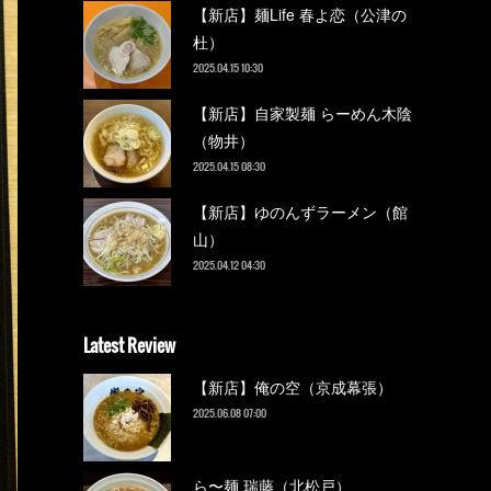
【新店】麺Life 春よ恋（公津の
杜）
2025.04.15 10:30
【新店】自家製麺 らーめん木陰
（物井）
2025.04.15 08:30
【新店】ゆのんずラーメン（館
山）
2025.04.12 04:30
Latest Review
【新店】俺の空（京成幕張）
2025.06.08 07:00
ら〜麺 瑞藤（北松戸）