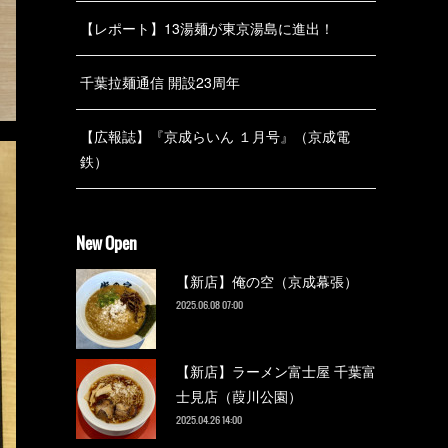
【レポート】13湯麺が東京湯島に進出！
千葉拉麺通信 開設23周年
【広報誌】『京成らいん １月号』（京成電
鉄）
New Open
【新店】俺の空（京成幕張）
2025.06.08 07:00
【新店】ラーメン富士屋 千葉富
士見店（葭川公園）
2025.04.26 14:00