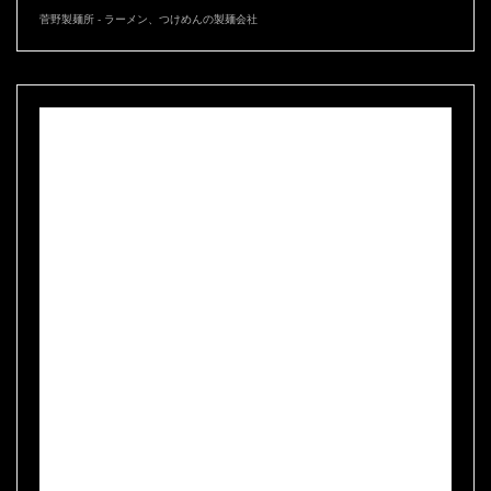
菅野製麺所 - ラーメン、つけめんの製麺会社