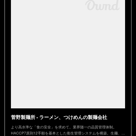
菅野製麺所 - ラーメン、つけめんの製麺会社
より高水準な「食の安全」を求めて。業界随一の品質管理体制。
HACCP7原則12手順を基本とした衛生管理システムを構築。生麺、…