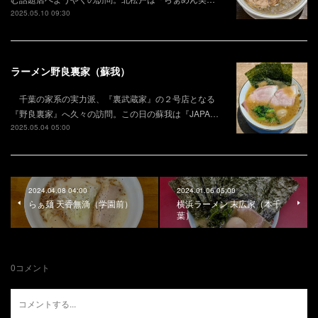
2025.05.10 09:30
ラーメン野良裏家（蘇我）
千葉の家系の実力派、『裏武蔵家』の２号店となる
『野良裏家』へ久々の訪問。この日の蘇我は『JAPA…
2025.05.04 05:00
2024.04.08 04:00
2024.01.06 05:00
らぁ麺 天香無滴（学園前）
横浜ラーメン 末広家（本千
葉）
0
コメント