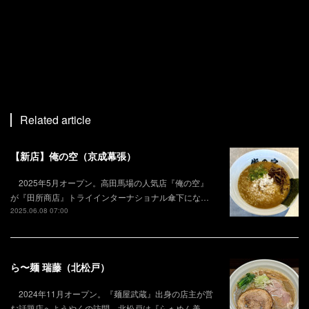
Related article
【新店】俺の空（京成幕張）
2025年5月オープン。高田馬場の人気店『俺の空』
が『田所商店』トライインターナショナル傘下にな…
2025.06.08 07:00
ら〜麺 瑞藤（北松戸）
2024年11月オープン。『麺屋武蔵』出身の店主が営
む話題店へようやくの訪問。北松戸は『らぁめん美…