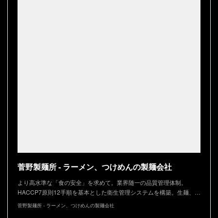
菅野製麺所 - ラーメン、つけめんの製麺会社
より高水準な「食の安全」を求めて。業界随一の品質管理体制。
HACCP7原則12手順を基本とした衛生管理システムを構築。生麺、…
菅野製麺所 - ラーメン、つけめんの製麺会社