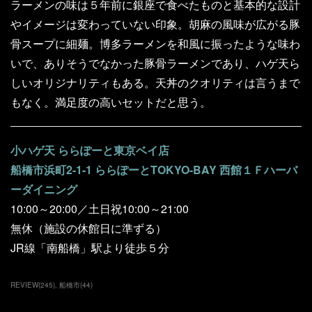
ラーメンの味は５年前に銀座で食べたものと基本的な設計
やイメージは変わっていない印象。胡麻の風味が広がる豚
骨スープに細麺。博多ラーメンを和風に振ったような味わ
いで、ありそうでなかった豚骨ラーメンであり、ハゲ天ら
しいオリジナリティもある。天丼のクオリティは言うまで
もなく。満足度の高いセットだと思う。
小ハゲ天 ららぽーと東京ベイ店
船橋市浜町2-1-1 ららぽーとTOKYO-BAY 西館１Ｆハーバ
ーダイニング
10:00～20:00／土日祝10:00～21:00
無休（施設の休館日に準ずる）
JR線「南船橋」駅より徒歩５分
REVIEW
(
245
)
船橋市
(
44
)