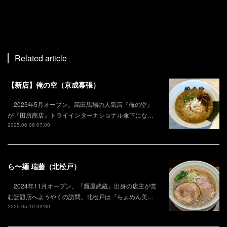
Related article
【新店】俺の空（京成幕張）
2025年5月オープン。高田馬場の人気店『俺の空』
が『田所商店』トライインターナショナル傘下にな…
2025.06.08 07:00
ら〜麺 瑞藤（北松戸）
2024年11月オープン。『麺屋武蔵』出身の店主が営
む話題店へようやくの訪問。北松戸は『らぁめん美…
2025.05.10 09:30