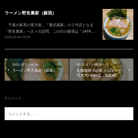
ラーメン野良裏家（蘇我）
千葉の家系の実力派、『裏武蔵家』の２号店となる
『野良裏家』へ久々の訪問。この日の蘇我は『JAPA…
2025.05.04 05:00
2023.12.21 04:30
2023.12.11 09:00
ラーメン野良裏家（蘇我）
札幌味噌 Fuji屋 ららぽーと
TOKYO-BAY店（南船橋）
0
コメント