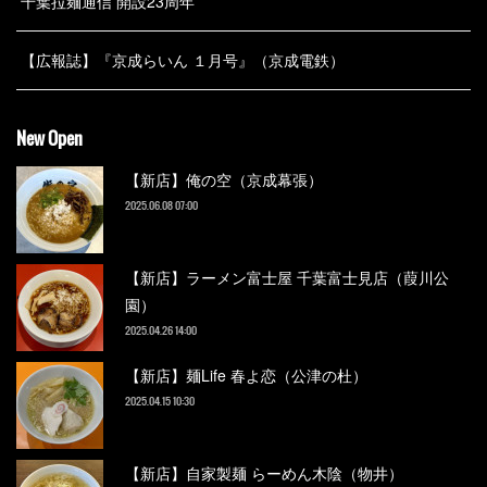
千葉拉麺通信 開設23周年
【広報誌】『京成らいん １月号』（京成電鉄）
New Open
【新店】俺の空（京成幕張）
2025.06.08 07:00
【新店】ラーメン富士屋 千葉富士見店（葭川公
園）
2025.04.26 14:00
【新店】麺Life 春よ恋（公津の杜）
2025.04.15 10:30
【新店】自家製麺 らーめん木陰（物井）