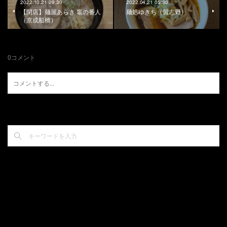
2022.10.21 09:30
2022.04.21 05:30
【閉店】麺屋あらき 竈の番人
麺処ゆきち（習志野）
（京成船橋）
0
コメント