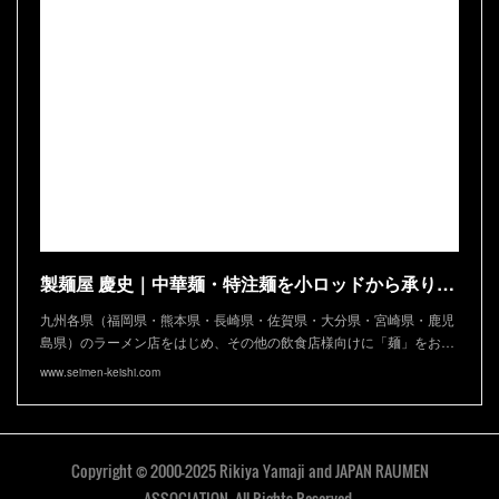
製麺屋 慶史｜中華麺・特注麺を小ロッドから承ります
九州各県（福岡県・熊本県・長崎県・佐賀県・大分県・宮崎県・鹿児
島県）のラーメン店をはじめ、その他の飲食店様向けに「麺」をお…
www.seimen-keishi.com
Copyright © 2000-2025 Rikiya Yamaji and JAPAN RAUMEN
ASSOCIATION. All Rights Reserved.