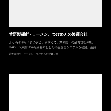
菅野製麺所 - ラーメン、つけめんの製麺会社
より高水準な「食の安全」を求めて。業界随一の品質管理体制。
HACCP7原則12手順を基本とした衛生管理システムを構築。生麺、…
菅野製麺所 - ラーメン、つけめんの製麺会社