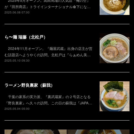
2025年5月オープン。高田馬場の人気店『俺の空』
が『田所商店』トライインターナショナル傘下にな…
2025.06.08 07:00
ら〜麺 瑞藤（北松戸）
2024年11月オープン。『麺屋武蔵』出身の店主が営
む話題店へようやくの訪問。北松戸は『らぁめん美…
2025.05.10 09:30
ラーメン野良裏家（蘇我）
千葉の家系の実力派、『裏武蔵家』の２号店となる
『野良裏家』へ久々の訪問。この日の蘇我は『JAPA…
2025.05.04 05:00