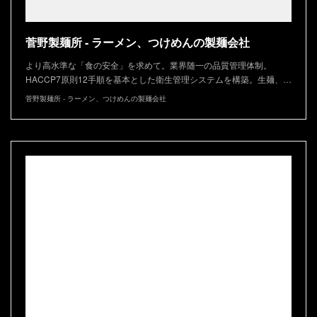
菅野製麺所 - ラーメン、つけめんの製麺会社
より高水準な「食の安全」を求めて。業界随一の品質管理体制。
HACCP7原則12手順を基本とした衛生管理システムを構築。生麺、…
菅野製麺所 - ラーメン、つけめんの製麺会社