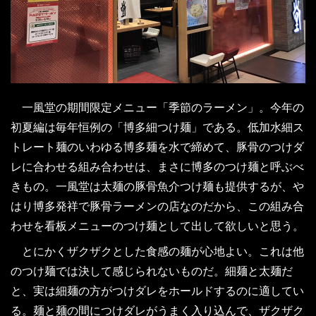
一風堂の期間限定メニュー「季節のラーメン」。今年の
初夏編は毎年恒例の「博多細つけ麺」である。低加水細ス
トレート麺のいわゆる博多麺を水で締めて、豚骨のつけダ
レに合わせる組み合わせは、まさに博多のつけ麺と呼ぶべ
きもの。一風堂は太麺の豚骨魚介つけ麺も提供するが、や
はり博多発祥で豚骨ラーメンの店なのだから、この組み合
わせを看板メニューのつけ麺として出して欲しいと思う。
とにかくザクザクとした食感の麺が心地よい。これは他
のつけ麺では決して感じられないものだ。細麺と太麺だ
と、実は細麺の方がつけダレをホールドするのに適してい
る。麺と麺の間につけダレがうまく入り込んで、ザクザク