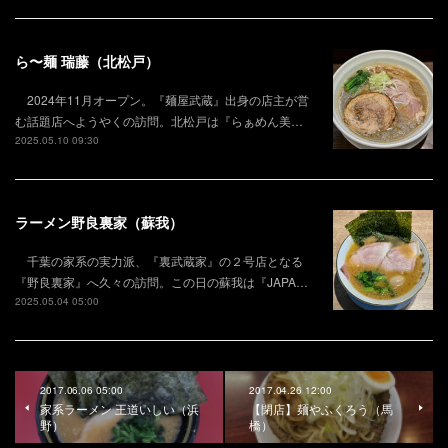
ら〜麺 瑞藤（北松戸）
2024年11月オープン。『麺屋武蔵』出身の店主が営
む話題店へようやくの訪問。北松戸は『らぁめん美…
2025.05.10 09:30
ラーメン野良裏家（蘇我）
千葉の家系の実力派、『裏武蔵家』の２号店となる
『野良裏家』へ久々の訪問。この日の蘇我は『JAPA…
2025.05.04 05:00
2017.06.06 05:00
2017.04.26 12:00
家系ラーメン 王道いしい（浜
【閉店】麺やふくろう（馬
野）
橋）