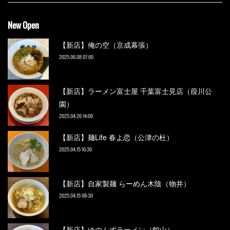
New Open
【新店】俺の空（京成幕張）
2025.06.08 07:00
【新店】ラーメン富士屋 千葉富士見店（葭川公
園）
2025.04.26 14:00
【新店】麺Life 春よ恋（公津の杜）
2025.04.15 10:30
【新店】自家製麺 らーめん木陰（物井）
2025.04.15 08:30
【新店】ゆのんずラーメン（館山）