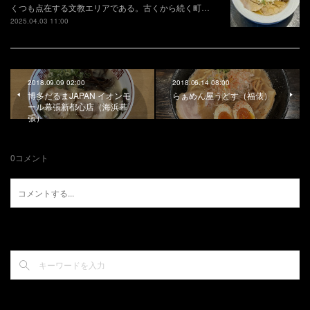
くつも点在する文教エリアである。古くから続く町…
2025.04.03 11:00
2018.09.09 02:00
2018.06.14 08:00
博多だるまJAPAN イオンモ
らぁめん屋うどす（福俵）
ール幕張新都心店（海浜幕
張）
0
コメント