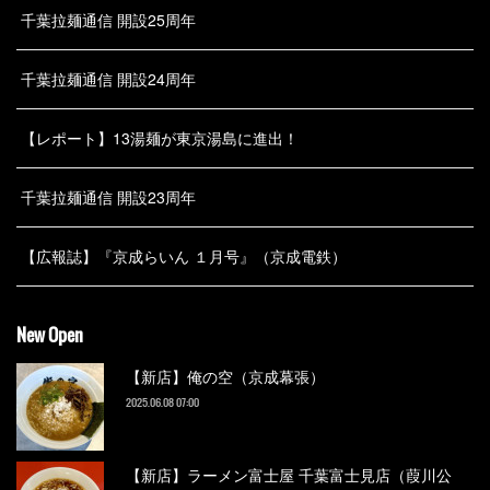
千葉拉麺通信 開設25周年
千葉拉麺通信 開設24周年
【レポート】13湯麺が東京湯島に進出！
千葉拉麺通信 開設23周年
【広報誌】『京成らいん １月号』（京成電鉄）
New Open
【新店】俺の空（京成幕張）
2025.06.08 07:00
【新店】ラーメン富士屋 千葉富士見店（葭川公