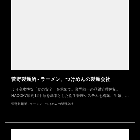
菅野製麺所 - ラーメン、つけめんの製麺会社
より高水準な「食の安全」を求めて。業界随一の品質管理体制。
HACCP7原則12手順を基本とした衛生管理システムを構築。生麺、…
菅野製麺所 - ラーメン、つけめんの製麺会社