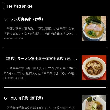
Related article
ラーメン野良裏家（蘇我）
千葉の家系の実力派、『裏武蔵家』の２号店となる
『野良裏家』へ久々の訪問。この日の蘇我は『JAPA…
2025.05.04 05:00
【新店】ラーメン富士屋 千葉富士見店（葭川公園）
千葉中央の繁華街、富士見エリアのど真ん中に2025
年4月オープン。以前あった『中華そば ふじや』の場…
2025.04.26 14:00
らーめん肉千葉（西千葉）
西千葉は千葉大学の城下町にして、高校や大学がい