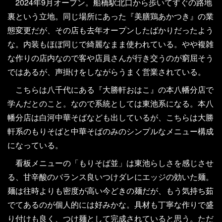
2024年9月オープン。船橋駅北口から歩いてすぐの路地
裏という立地。同じ場所にあった『美膳鶏あかつき』の業
態変更だが、その店も去年オープンしたばかりだったよう
な。内装もほぼ同じで綺麗なまま使われている。やや複雑
な作りの店内なので客や店員さんが行き交うのが窮屈そう
ではあるが、声掛けをしながらうまく営業されている。
こちらは八千代にある『大勝軒おはこ』の本八幡分店で
学んだとのこと。なので系統としては東池系になる。本八
幡分店は白河中華そばなども出しているが、こちらは大勝
軒系のもりそばと中華そばのみのシンプルなメニュー構成
になっている。
看板メニューの「もりそば並」は東池らしさを感じさせ
る、甘辛酸のバランス良いつけダレにエッジの効いた麺。
麺は往時よりも密度が高い今どきの麺だが、もう気持ち茹
でてあるのが個人的には好みかな。具材も丁寧な作りで盛
り付けも良く、つけ麺として完成されていると思う。ただ