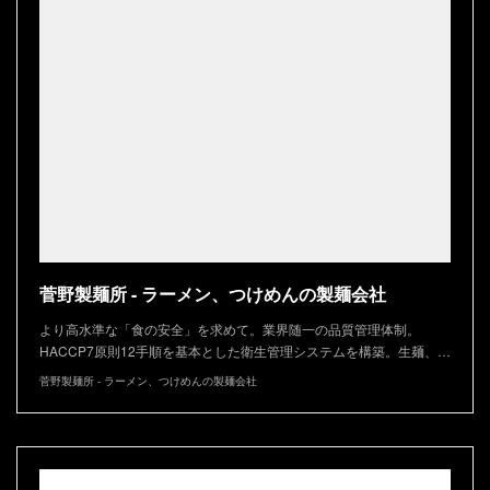
菅野製麺所 - ラーメン、つけめんの製麺会社
より高水準な「食の安全」を求めて。業界随一の品質管理体制。
HACCP7原則12手順を基本とした衛生管理システムを構築。生麺、…
菅野製麺所 - ラーメン、つけめんの製麺会社