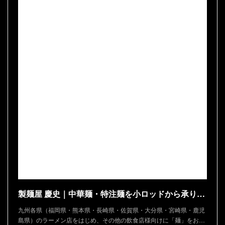
製麺屋 慶史｜中華麺・特注麺を小ロッドから承ります
九州各県（福岡県・熊本県・長崎県・佐賀県・大分県・宮崎県・鹿児
島県）のラーメン店をはじめ、その他の飲食店様向けに「麺」をお…