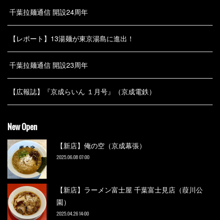
千葉拉麺通信 開設24周年
【レポート】13湯麺が東京湯島に進出！
千葉拉麺通信 開設23周年
【広報誌】『京成らいん １月号』（京成電鉄）
New Open
【新店】俺の空（京成幕張）
2025.06.08 07:00
【新店】ラーメン富士屋 千葉富士見店（葭川公
園）
2025.04.26 14:00