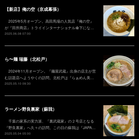
【新店】俺の空（京成幕張）
2025年5月オープン。高田馬場の人気店『俺の空』
が『田所商店』トライインターナショナル傘下にな…
2025.06.08 07:00
ら〜麺 瑞藤（北松戸）
2024年11月オープン。『麺屋武蔵』出身の店主が営
む話題店へようやくの訪問。北松戸は『らぁめん美…
2025.05.10 09:30
ラーメン野良裏家（蘇我）
千葉の家系の実力派、『裏武蔵家』の２号店となる
『野良裏家』へ久々の訪問。この日の蘇我は『JAPA…
2025.05.04 05:00