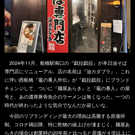
2024年11月、船橋駅南口の『戯拉戯拉』が本日油そば
専門店にリニューアル。店の名前は『油カダブラ』。これ
に伴い西船橋『竈の番人外伝』が『戯拉戯拉』にブランド
チェンジして、ついに『麺屋あらき』と『竈の番人』の屋
号と、あの濃厚豚骨魚介のラーメンは無くなった。一つの
時代が終わったような気分でなんだか寂しいな。
今回のリブランディング最大の理由は高騰する原価抑
制。コロナ禍以降、特に乾物の値上げが凄まじく、麺屋あ
らきの場合は創業時の20年前と比べると原価が４倍以上に