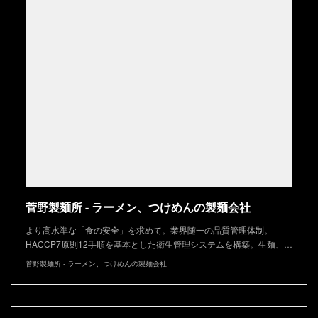
菅野製麺所 - ラーメン、つけめんの製麺会社
より高水準な「食の安全」を求めて。業界随一の品質管理体制。
HACCP7原則12手順を基本とした衛生管理システムを構築。生麺、…
菅野製麺所 - ラーメン、つけめんの製麺会社