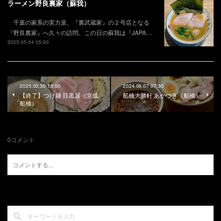
ラーメン野良裏家（蘇我）
千葉の家系の実力派、『裏武蔵家』の２号店となる
『野良裏家』へ久々の訪問。この日の蘇我は『JAPA…
2025.05.04 05:00
2025.03.30 13:00
2024.09.07 07:30
【終了】つけ麺 目黒屋（京成
船橋大勝軒 あかつき（船橋）
船橋）
0
コメント