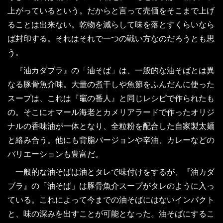
上がっているという。だからと言って売価をそこまで上げ
ることは出来ない。乾物を減らして味を落とすくらいなら
ば封印する。それはそれで一つの戦い方なのだろうとも思
う。
『油カダブラ』の「油そば」は、一般的な油そばとは異
なる豚骨魚介味。大量の煮干しや魚節をふんだんに使った
スープは、これは『竈の番人』と同じレシピで作られたも
の。そこにオマール海老とカメリアラードで作ったオリジ
ナルの香味油が一体となり、全粒粉を配合した自家製太麺
と絡み合う。他にも背脂バージョンや辛油、カレーなどの
バリエーションも豊富だ。
一般的な油そばは油とタレで味付けをするが、『油カダ
ブラ』の「油そば」は豚骨魚介スープがタレのように入っ
ている。これによって今までの油そばにはないインパクト
と、味の深みを出すことが可能となった。油そばにするこ