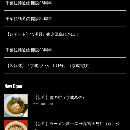
千葉拉麺通信 開設25周年
千葉拉麺通信 開設24周年
【レポート】13湯麺が東京湯島に進出！
千葉拉麺通信 開設23周年
【広報誌】『京成らいん １月号』（京成電鉄）
New Open
【新店】俺の空（京成幕張）
2025.06.08 07:00
【新店】ラーメン富士屋 千葉富士見店（葭川公