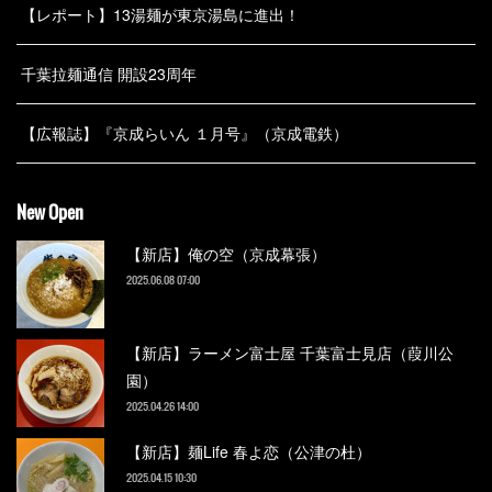
【レポート】13湯麺が東京湯島に進出！
千葉拉麺通信 開設23周年
【広報誌】『京成らいん １月号』（京成電鉄）
New Open
【新店】俺の空（京成幕張）
2025.06.08 07:00
【新店】ラーメン富士屋 千葉富士見店（葭川公
園）
2025.04.26 14:00
【新店】麺Life 春よ恋（公津の杜）
2025.04.15 10:30