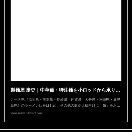
製麺屋 慶史｜中華麺・特注麺を小ロッドから承ります
九州各県（福岡県・熊本県・長崎県・佐賀県・大分県・宮崎県・鹿児
島県）のラーメン店をはじめ、その他の飲食店様向けに「麺」をお…
www.seimen-keishi.com