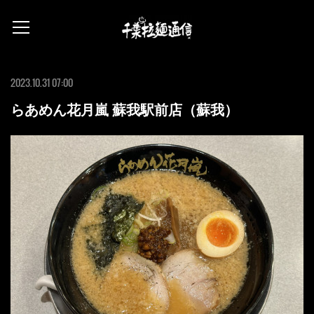
2023.10.31 07:00
らあめん花月嵐 蘇我駅前店（蘇我）