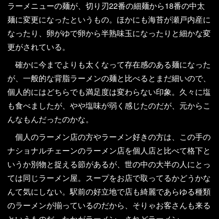
ラーメニューの麺が、切り刃22番の細麺から18番の中太
麺に変更になったというもの。ほかにも海苔が瀬戸内産に
なったり、卵がゆで卵から半熟味玉になったりと細かな変
更がされている。
確かに今までよりも太くなって存在感のある麺になった
が、一般的な背脂ラーメンの麺と比べるとまだ細いので、
個人的にはどちらでも満足度は変わらない印象。久々に塩
も食べましたが、やや塩味が弱く感じたのだが、元からこ
んなもんだったのかな。
個人のラーメン店の方やラーメン好きの方は、この手の
ナショナルチェーンのラーメン店を個人店と比べて格下と
いうか別物と捉える節があるが、世の中の大半の人にとっ
ては同じラーメン屋。スープをお店で取ってるかどうかな
んて気にしない。駅前の好立地で店も綺麗であらゆる種類
のラーメンが揃っているのだから、そりゃお客さんも来る
というものだ。たかがラーメン、されどラーメン。