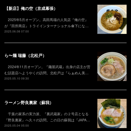
【新店】俺の空（京成幕張）
2025年5月オープン。高田馬場の人気店『俺の空』
が『田所商店』トライインターナショナル傘下にな…
2025.06.08 07:00
ら〜麺 瑞藤（北松戸）
2024年11月オープン。『麺屋武蔵』出身の店主が営
む話題店へようやくの訪問。北松戸は『らぁめん美…
2025.05.10 09:30
ラーメン野良裏家（蘇我）
千葉の家系の実力派、『裏武蔵家』の２号店となる
『野良裏家』へ久々の訪問。この日の蘇我は『JAPA…
2025.05.04 05:00