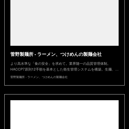
菅野製麺所 - ラーメン、つけめんの製麺会社
より高水準な「食の安全」を求めて。業界随一の品質管理体制。
HACCP7原則12手順を基本とした衛生管理システムを構築。生麺、…
菅野製麺所 - ラーメン、つけめんの製麺会社