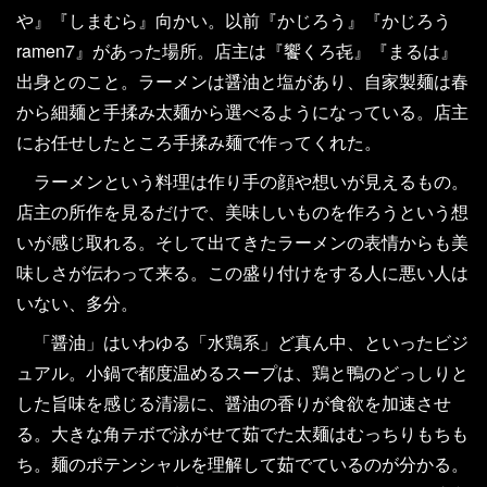
や』『しまむら』向かい。以前『かじろう』『かじろう
ramen7』があった場所。店主は『饗くろ㐂』『まるは』
出身とのこと。ラーメンは醤油と塩があり、自家製麺は春
から細麺と手揉み太麺から選べるようになっている。店主
にお任せしたところ手揉み麺で作ってくれた。
ラーメンという料理は作り手の顔や想いが見えるもの。
店主の所作を見るだけで、美味しいものを作ろうという想
いが感じ取れる。そして出てきたラーメンの表情からも美
味しさが伝わって来る。この盛り付けをする人に悪い人は
いない、多分。
「醤油」はいわゆる「水鶏系」ど真ん中、といったビジ
ュアル。小鍋で都度温めるスープは、鶏と鴨のどっしりと
した旨味を感じる清湯に、醤油の香りが食欲を加速させ
る。大きな角テボで泳がせて茹でた太麺はむっちりもちも
ち。麺のポテンシャルを理解して茹でているのが分かる。