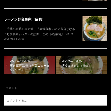
ラーメン野良裏家（蘇我）
千葉の家系の実力派、『裏武蔵家』の２号店となる
『野良裏家』へ久々の訪問。この日の蘇我は『JAPA…
2025.05.04 05:00
2024.09.11 05:00
2024.09.01 05:00
王道家直系 修（千葉ニュータ
博多まるえい（東金）
ウン中央）
0
コメント