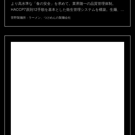
より高水準な「食の安全」を求めて。業界随一の品質管理体制。
HACCP7原則12手順を基本とした衛生管理システムを構築。生麺、…
菅野製麺所 - ラーメン、つけめんの製麺会社