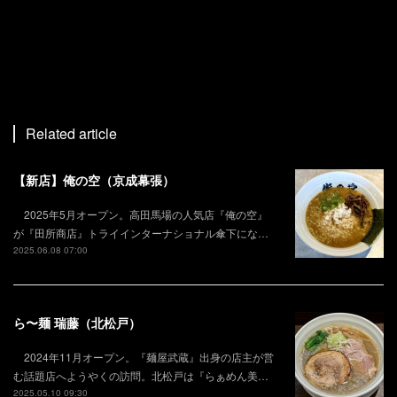
Related article
【新店】俺の空（京成幕張）
2025年5月オープン。高田馬場の人気店『俺の空』
が『田所商店』トライインターナショナル傘下にな…
2025.06.08 07:00
ら〜麺 瑞藤（北松戸）
2024年11月オープン。『麺屋武蔵』出身の店主が営
む話題店へようやくの訪問。北松戸は『らぁめん美…
2025.05.10 09:30