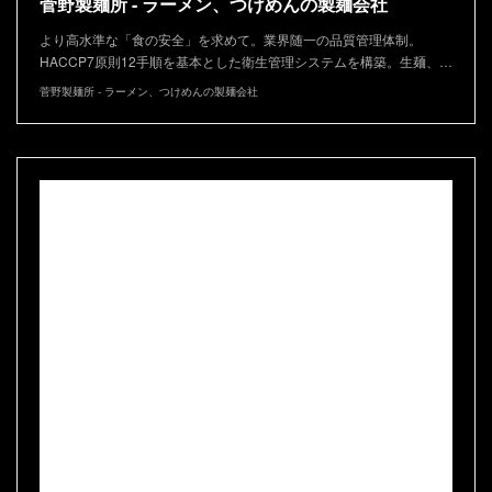
菅野製麺所 - ラーメン、つけめんの製麺会社
より高水準な「食の安全」を求めて。業界随一の品質管理体制。
HACCP7原則12手順を基本とした衛生管理システムを構築。生麺、…
菅野製麺所 - ラーメン、つけめんの製麺会社