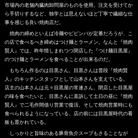
市場内の老舗内臓肉卸問屋のものを使用。注文を受けてか
ら手切りするなど、独学とは思えないほど丁寧で繊細な仕
事を感じる良い焼肉店だ。
焼肉の締めといえば冷麺やピビンバが定番だろうが、こ
の店で食べるべき締めはつけ麺とラーメン。なんと『焼肉
賢人』では、昨年惜しまれつつ閉店した『つけ麺目黒屋』
のつけ麺とラーメンを食べることが出来るのだ。
もちろん作るのは目黒さん。目黒さんは普段『焼肉賢
人』のキッチンスタッフとして山本さんを支えている。
店主の山本さんは元々目黒屋の常連さん。閉店した目黒屋
の味を食べたいと、目黒さんに直訴して土日の昼に『焼肉
賢人』で二毛作間借り営業で復活。そして焼肉営業時にも
食べられるようになっている。店の前には目黒屋時代の看
板も置かれている。
しっかりと旨味のある豚骨魚介スープもさることなが