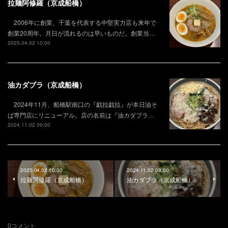
拉麺阿修羅（京成船橋）
2006年に創業、千葉を代表する中堅実力店も来年で
創業20周年。月日が流れるのは早いものだ。創業当…
2025.04.02 10:00
油カダブラ（京成船橋）
2024年11月、船橋駅南口の『戯拉戯拉』が本日油そ
ば専門店にリニューアル。店の名前は『油カダブラ…
2024.11.02 09:00
2025.04.02 10:00
2024.11.02 09:00
拉麺阿修羅（京成船橋）
油カダブラ（京成船橋）
0
コメント