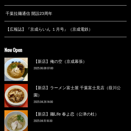
千葉拉麺通信 開設23周年
【広報誌】『京成らいん １月号』（京成電鉄）
New Open
【新店】俺の空（京成幕張）
2025.06.08 07:00
【新店】ラーメン富士屋 千葉富士見店（葭川公
園）
2025.04.26 14:00
【新店】麺Life 春よ恋（公津の杜）
2025.04.15 10:30