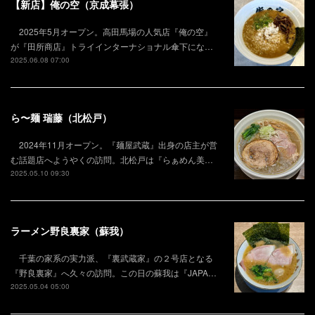
【新店】俺の空（京成幕張）
2025年5月オープン。高田馬場の人気店『俺の空』
が『田所商店』トライインターナショナル傘下にな…
2025.06.08 07:00
ら〜麺 瑞藤（北松戸）
2024年11月オープン。『麺屋武蔵』出身の店主が営
む話題店へようやくの訪問。北松戸は『らぁめん美…
2025.05.10 09:30
ラーメン野良裏家（蘇我）
千葉の家系の実力派、『裏武蔵家』の２号店となる
『野良裏家』へ久々の訪問。この日の蘇我は『JAPA…
2025.05.04 05:00