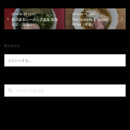
2019.04.20 13:30
2019.04.14 05:30
横浜家系らーめん武蔵家 薬園
The Noodles & Saloon
台店（薬園台）
Kiriya（初石）
0
コメント