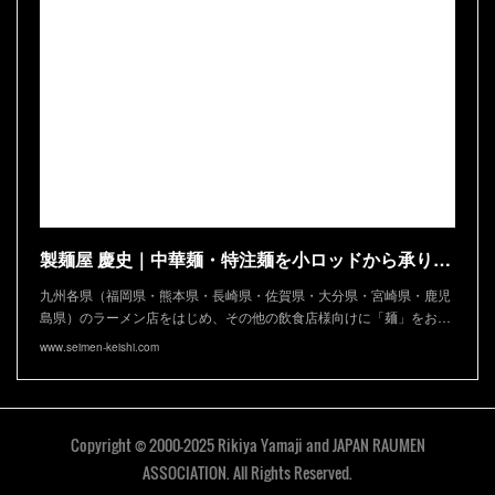
製麺屋 慶史｜中華麺・特注麺を小ロッドから承ります
九州各県（福岡県・熊本県・長崎県・佐賀県・大分県・宮崎県・鹿児
島県）のラーメン店をはじめ、その他の飲食店様向けに「麺」をお…
www.seimen-keishi.com
Copyright © 2000-2025 Rikiya Yamaji and JAPAN RAUMEN
ASSOCIATION. All Rights Reserved.