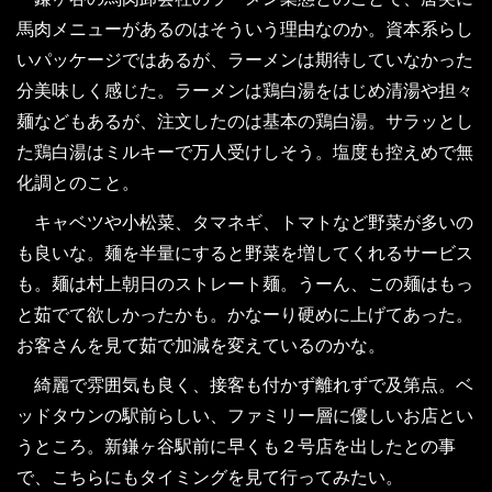
馬肉メニューがあるのはそういう理由なのか。資本系らし
いパッケージではあるが、ラーメンは期待していなかった
分美味しく感じた。ラーメンは鶏白湯をはじめ清湯や担々
麺などもあるが、注文したのは基本の鶏白湯。サラッとし
た鶏白湯はミルキーで万人受けしそう。塩度も控えめで無
化調とのこと。
キャベツや小松菜、タマネギ、トマトなど野菜が多いの
も良いな。麺を半量にすると野菜を増してくれるサービス
も。麺は村上朝日のストレート麺。うーん、この麺はもっ
と茹でて欲しかったかも。かなーり硬めに上げてあった。
お客さんを見て茹で加減を変えているのかな。
綺麗で雰囲気も良く、接客も付かず離れずで及第点。ベ
ッドタウンの駅前らしい、ファミリー層に優しいお店とい
うところ。新鎌ヶ谷駅前に早くも２号店を出したとの事
で、こちらにもタイミングを見て行ってみたい。