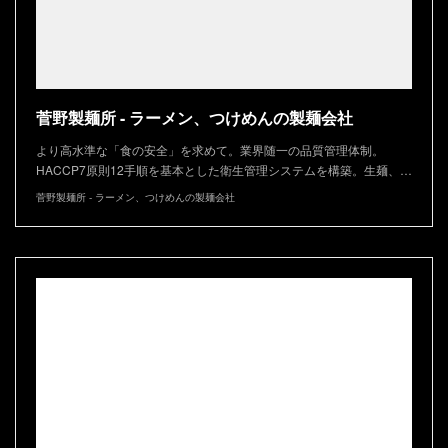
菅野製麺所 - ラーメン、つけめんの製麺会社
より高水準な「食の安全」を求めて。業界随一の品質管理体制。
HACCP7原則12手順を基本とした衛生管理システムを構築。生麺、…
菅野製麺所 - ラーメン、つけめんの製麺会社