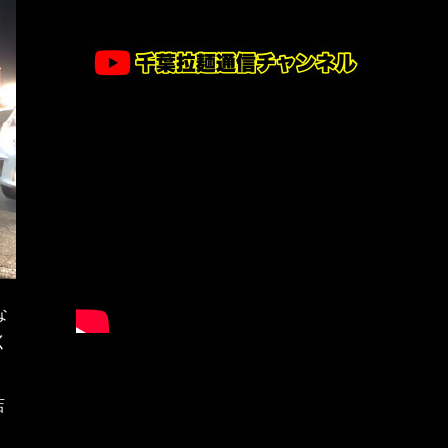
な
く
店