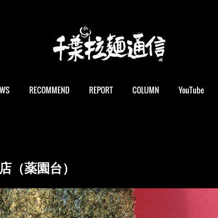
EWS
RECOMMEND
REPORT
COLUMN
YouTube
台店（薬園台）