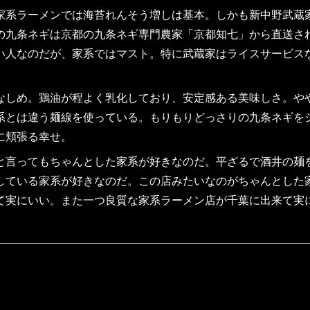
系ラーメンでは海苔れんそう増しは基本。しかも新中野武蔵
の九条ネギは京都の九条ネギ専門農家「京都知七」から直送さ
い人なのだが、家系ではマスト。特に武蔵家はライスサービス
しめ。鶏油が程よく乳化しており、安定感ある美味しさ。や
系とは違う麺線を使っている。もりもりどっさりの九条ネギを
に頬張る幸せ。
言ってもちゃんとした家系が好きなのだ。平ざるで酒井の麺
している家系が好きなのだ。この店みたいなのがちゃんとした
て実にいい。また一つ良質な家系ラーメン店が千葉に出来て実