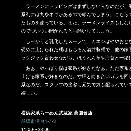
ラーメンにトッピングはまずしない人なのだが、家
系列には九条ネギがあるので頼んでしまう。こちら
たものを使っている。また、ラーメンライスもしな
のでついつい聞かれるとお願いしてしまう。
しっかりと乳化したスープで、カエシはややおとな
硬めに上げられた麺はもちろん酒井製麺で、他の家
ャクジャク言わせながら、ほうれん草や海苔と一緒
あぁ、やっぱり僕は家系が好きだなぁ。ただ家系と
上げる家系が好きなのだ。寸胴と向き合いガラを回
系なのだ。スタッフの接客も元気で気も配られてい
嬉しい。
横浜家系らーめん武蔵家 薬園台店
船橋市滝台1-7-3
11:00〜23:00