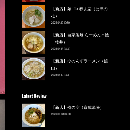
【新店】麺Life 春よ恋（公津の
杜）
2025.04.15 10:30
【新店】自家製麺 らーめん木陰
（物井）
2025.04.15 08:30
【新店】ゆのんずラーメン（館
山）
2025.04.12 04:30
Latest Review
【新店】俺の空（京成幕張）
2025.06.08 07:00