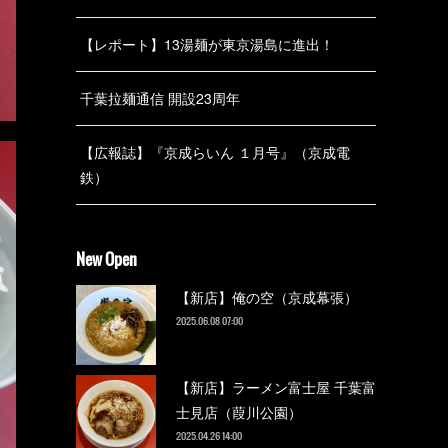
【レポート】13湯麺が東京湯島に進出！
千葉拉麺通信 開設23周年
【広報誌】『京成らいん １月号』（京成電
鉄）
New Open
【新店】俺の空（京成幕張）
2025.06.08 07:00
【新店】ラーメン富士屋 千葉富
士見店（葭川公園）
2025.04.26 14:00