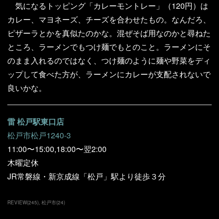
気になるトッピング「カレーモントレー」（120円）は
カレー、マヨネーズ、チーズを合わせたもの。なんだろ、
ピザーラとかを真似たのかな。混ぜそば用なのかと尋ねた
ところ、ラーメンでもつけ麺でもとのこと。ラーメンにそ
のまま入れるのではなく、つけ麺のように麺や野菜をディ
ップして食べた方が、ラーメンにカレーが支配されないで
良いかな。
雷 松戸駅東口店
松戸市松戸1240-3
11:00〜15:00,18:00〜翌2:00
木曜定休
JR常磐線・新京成線「松戸」駅より徒歩３分
REVIEW
(
245
)
松戸市
(
24
)