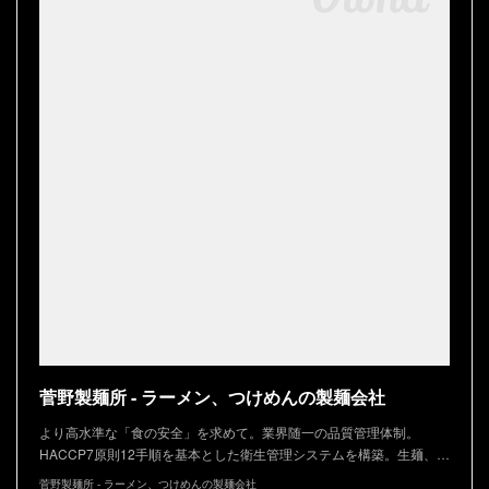
菅野製麺所 - ラーメン、つけめんの製麺会社
より高水準な「食の安全」を求めて。業界随一の品質管理体制。
HACCP7原則12手順を基本とした衛生管理システムを構築。生麺、…
菅野製麺所 - ラーメン、つけめんの製麺会社