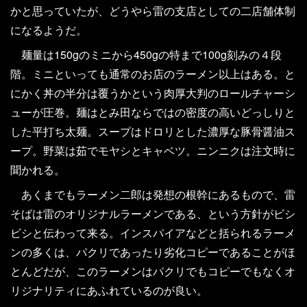
かと思っていたが、どうやら雷の支店としての二店舗体制
になるようだ。
麺量は150gのミニから450gの特まで100g刻みの４段
階。ミニといっても通常のお店のラーメン以上はある。と
にかく丼の半分は覆うかという肉厚大判のロールチャーシ
ューが圧巻。麺はとみ田ならではの密度の高いどっしりと
した平打ち太麺。スープはドロリとした濃厚な豚骨醤油ス
ープ。野菜は茹でモヤシとキャベツ。ニンニクは注文時に
聞かれる。
あくまでもラーメン二郎は発想の根幹にあるもので、雷
そばは雷のオリジナルラーメンである、という方針がビシ
ビシと伝わって来る。インスパイアなどと括られるラーメ
ンの多くは、パクリであったり劣化コピーであることがほ
とんどだが、このラーメンはパクリでもコピーでもなくオ
リジナリティにあふれているのが良い。