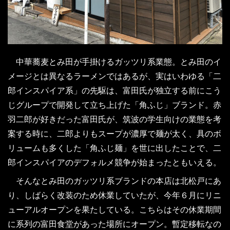
中華蕎麦とみ田が手掛けるガッツリ系業態。とみ田のイ
メージとは異なるラーメンではあるが、実はいわゆる「二
郎インスパイア系」の先駆は、富田氏が独立する前にこう
じグループで開発して立ち上げた「角ふじ」ブランド。赤
羽二郎が好きだった富田氏が、筑波の学生向けの業態を考
案する時に、二郎よりもスープが濃厚で麺が太く、具のボ
リュームも多くした「角ふじ麺」を世に出したことで、二
郎インスパイアのデフォルメ競争が始まったともいえる。
そんなとみ田のガッツリ系ブランドの本店は北松戸にあ
り、しばらく改装のため休業していたが、今年６月にリニ
ューアルオープンを果たしている。こちらはその休業期間
に系列の富田食堂があった場所にオープン。暫定移転なの