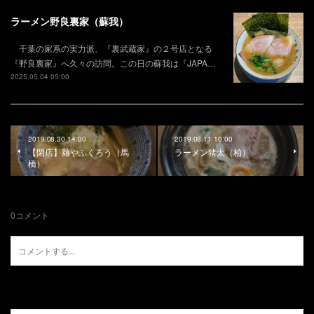
ラーメン野良裏家（蘇我）
千葉の家系の実力派、『裏武蔵家』の２号店となる
『野良裏家』へ久々の訪問。この日の蘇我は『JAPA…
2025.05.04 05:00
2019.08.30 14:00
2019.08.11 10:00
【閉店】麺やふくろう（馬
ラーメン猪太（柏）
橋）
0
コメント