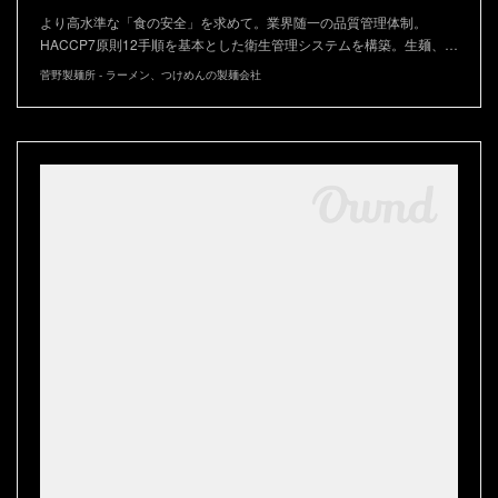
より高水準な「食の安全」を求めて。業界随一の品質管理体制。
HACCP7原則12手順を基本とした衛生管理システムを構築。生麺、…
菅野製麺所 - ラーメン、つけめんの製麺会社