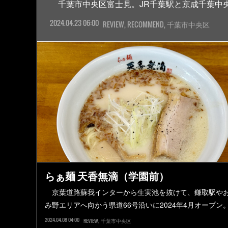
千葉市中央区富士見。JR千葉駅と京成千葉中
2024.04.23 06:00
REVIEW
RECOMMEND
千葉市中央区
らぁ麺 天香無滴（学園前）
京葉道路蘇我インターから生実池を抜けて、鎌取駅や
み野エリアへ向かう県道66号沿いに2024年4月オープン
2024.04.08 04:00
REVIEW
千葉市中央区