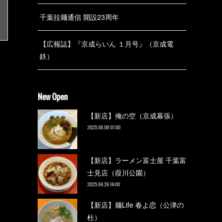
千葉拉麺通信 開設23周年
【広報誌】『京成らいん １月号』（京成電
鉄）
New Open
【新店】俺の空（京成幕張）
2025.06.08 07:00
【新店】ラーメン富士屋 千葉富
士見店（葭川公園）
2025.04.26 14:00
【新店】麺Life 春よ恋（公津の
杜）