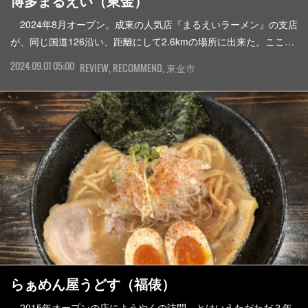
博多まるえい（東金）
2024年8月オープン。成東の人気店『まるえいラーメン』の支店
が、同じ国道126沿い、距離にして2.6kmの場所に出来た。ここ…
2024.09.01 05:00
REVIEW
RECOMMEND
東金市
らぁめん屋うどす（福俵）
2015年オープンの店にようやくの訪問。とはいえただただ３年