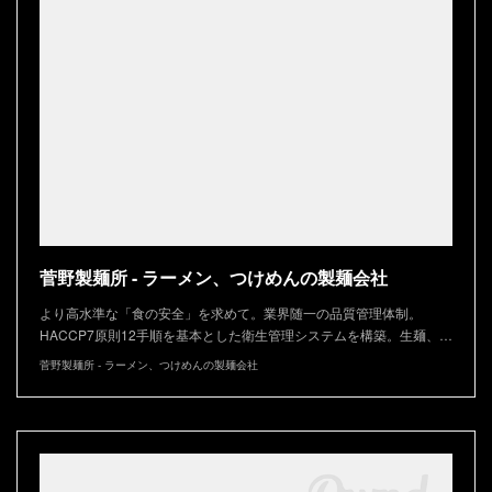
菅野製麺所 - ラーメン、つけめんの製麺会社
より高水準な「食の安全」を求めて。業界随一の品質管理体制。
HACCP7原則12手順を基本とした衛生管理システムを構築。生麺、…
菅野製麺所 - ラーメン、つけめんの製麺会社