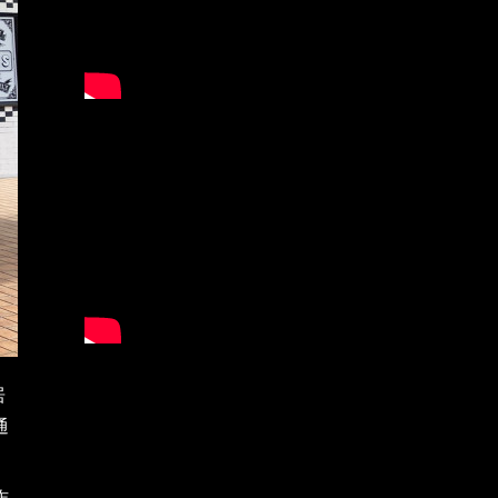
居
通
作