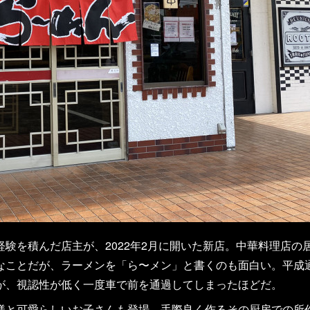
を積んだ店主が、2022年2月に開いた新店。中華料理店の
なことだが、ラーメンを「ら〜メン」と書くのも面白い。平成
が、視認性が低く一度車で前を通過してしまったほどだ。
と可愛らしいお子さんも登場。手際良く作るその厨房での所