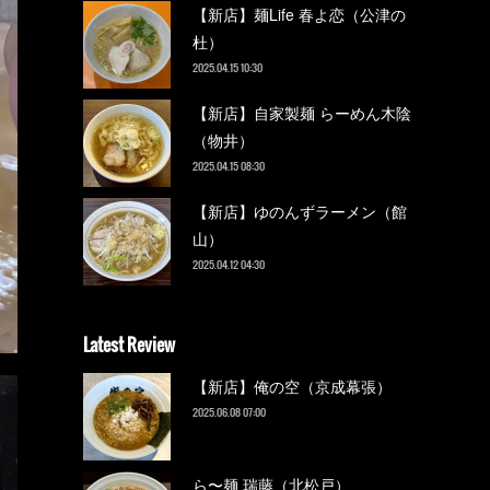
【新店】麺Life 春よ恋（公津の
杜）
2025.04.15 10:30
【新店】自家製麺 らーめん木陰
（物井）
2025.04.15 08:30
【新店】ゆのんずラーメン（館
山）
2025.04.12 04:30
Latest Review
【新店】俺の空（京成幕張）
2025.06.08 07:00
ら〜麺 瑞藤（北松戸）