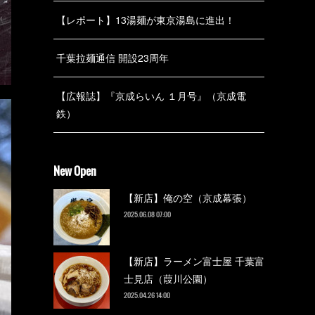
【レポート】13湯麺が東京湯島に進出！
千葉拉麺通信 開設23周年
【広報誌】『京成らいん １月号』（京成電
鉄）
New Open
【新店】俺の空（京成幕張）
2025.06.08 07:00
【新店】ラーメン富士屋 千葉富
士見店（葭川公園）
2025.04.26 14:00