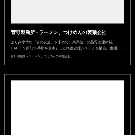
菅野製麺所 - ラーメン、つけめんの製麺会社
より高水準な「食の安全」を求めて。業界随一の品質管理体制。
HACCP7原則12手順を基本とした衛生管理システムを構築。生麺、…
菅野製麺所 - ラーメン、つけめんの製麺会社