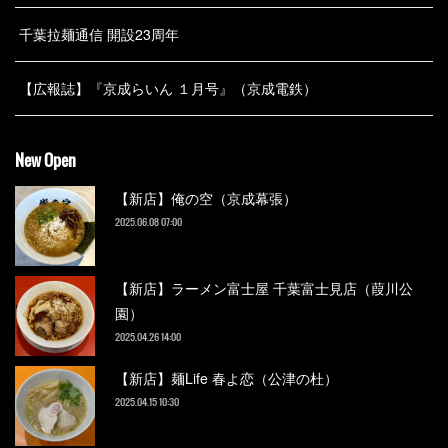
千葉拉麺通信 開設23周年
【広報誌】『京成らいん １月号』（京成電鉄）
New Open
【新店】俺の空（京成幕張）
2025.06.08 07:00
【新店】ラーメン富士屋 千葉富士見店（葭川公
園）
2025.04.26 14:00
【新店】麺Life 春よ恋（公津の杜）
2025.04.15 10:30