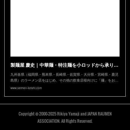
製麺屋 慶史｜中華麺・特注麺を小ロッドから承ります
九州各県（福岡県・熊本県・長崎県・佐賀県・大分県・宮崎県・鹿児
島県）のラーメン店をはじめ、その他の飲食店様向けに「麺」をお…
www.seimen-keishi.com
Copyright © 2000-2025 Rikiya Yamaji and JAPAN RAUMEN
ASSOCIATION. All Rights Reserved.