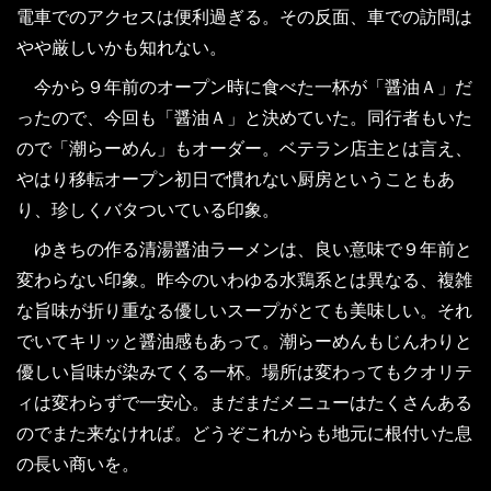
電車でのアクセスは便利過ぎる。その反面、車での訪問は
やや厳しいかも知れない。
今から９年前のオープン時に食べた一杯が「醤油Ａ」だ
ったので、今回も「醤油Ａ」と決めていた。同行者もいた
ので「潮らーめん」もオーダー。ベテラン店主とは言え、
やはり移転オープン初日で慣れない厨房ということもあ
り、珍しくバタついている印象。
ゆきちの作る清湯醤油ラーメンは、良い意味で９年前と
変わらない印象。昨今のいわゆる水鶏系とは異なる、複雑
な旨味が折り重なる優しいスープがとても美味しい。それ
でいてキリッと醤油感もあって。潮らーめんもじんわりと
優しい旨味が染みてくる一杯。場所は変わってもクオリテ
ィは変わらずで一安心。まだまだメニューはたくさんある
のでまた来なければ。どうぞこれからも地元に根付いた息
の長い商いを。