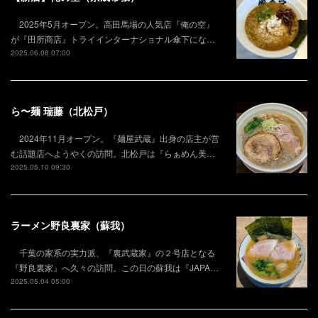
2025年5月オープン。高田馬場の人気店『俺の空』
が『田所商店』トライインターナショナル傘下にな…
2025.06.08 07:00
ら〜麺 瑞藤（北松戸）
2024年11月オープン。『麺屋武蔵』出身の店主が営
む話題店へようやくの訪問。北松戸は『らぁめん美…
2025.05.10 09:30
ラーメン野良裏家（蘇我）
千葉の家系の実力派、『裏武蔵家』の２号店となる
『野良裏家』へ久々の訪問。この日の蘇我は『JAPA…
2025.05.04 05:00