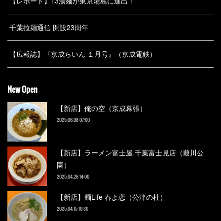
【レポート】13湯麺が東京湯島に進出！
千葉拉麺通信 開設23周年
【広報誌】『京成らいん １月号』（京成電鉄）
New Open
【新店】俺の空（京成幕張）
2025.06.08 07:00
【新店】ラーメン富士屋 千葉富士見店（葭川公
園）
2025.04.26 14:00
【新店】麺Life 春よ恋（公津の杜）
2025.04.15 10:30