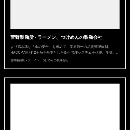
菅野製麺所 - ラーメン、つけめんの製麺会社
より高水準な「食の安全」を求めて。業界随一の品質管理体制。
HACCP7原則12手順を基本とした衛生管理システムを構築。生麺、…
菅野製麺所 - ラーメン、つけめんの製麺会社