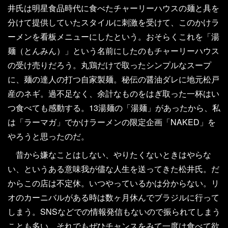
井氏は明星食品時代に食べたチャーリーハウスの麺と具を
分けて提供していたスタイルに刺激を受けて、このかけラ
ーメンを看板メニューにしたという。おそらくこれを「湯
麺（とんみん）」という名前にしたのもチャーリーハウス
の受け売りだろう。丸鶏だけで取ったシンプルなスープ
に、麺の達人の打つ自家製麺。秘伝の醤油ダレに地元松戸
産のネギ。過不足なく、余計なものをはぎ取った一杯はい
つ食べても感動する。13湯麺の「湯麺」があったから、私
は「ラーマガ」でかけラーメンの限定企画「NAKED」を
やろうと思ったのだ。
昔から嫌なことはしない、やりたくないときはやらな
い、というある意味我が儘な人生を送ってきた松井氏。だ
からこの店は不定休。いつやっているかは分からない。リ
オのカーニバルがある時は数ヶ月休んでブラジルに行って
しまう。SNSなどでの情報発信もないので振られてしまう
ことも多い。それでもぜひチャンスをみて一度は食べて欲