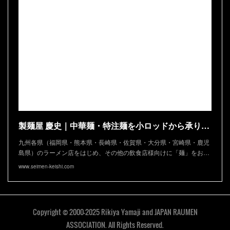
製麺屋 慶史｜中華麺・特注麺を小ロッドから承ります
九州各県（福岡県・熊本県・長崎県・佐賀県・大分県・宮崎県・鹿児
島県）のラーメン店をはじめ、その他の飲食店様向けに「麺」をお…
www.seimen-keishi.com
Copyright © 2000-2025 Rikiya Yamaji and JAPAN RAUMEN
ASSOCIATION. All Rights Reserved.