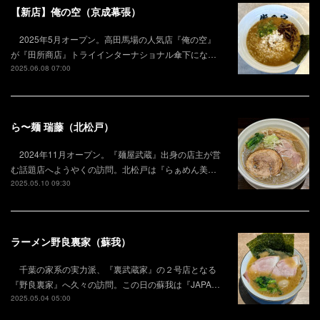
【新店】俺の空（京成幕張）
2025年5月オープン。高田馬場の人気店『俺の空』
が『田所商店』トライインターナショナル傘下にな…
2025.06.08 07:00
ら〜麺 瑞藤（北松戸）
2024年11月オープン。『麺屋武蔵』出身の店主が営
む話題店へようやくの訪問。北松戸は『らぁめん美…
2025.05.10 09:30
ラーメン野良裏家（蘇我）
千葉の家系の実力派、『裏武蔵家』の２号店となる
『野良裏家』へ久々の訪問。この日の蘇我は『JAPA…
2025.05.04 05:00