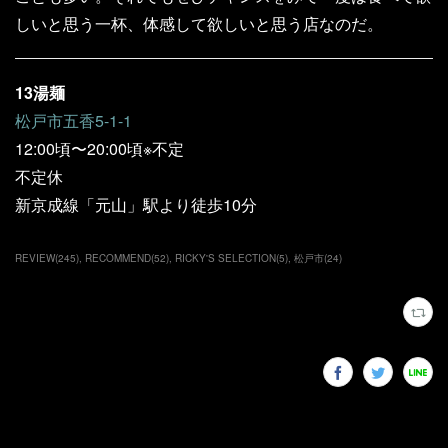
しいと思う一杯、体感して欲しいと思う店なのだ。
13湯麺
松戸市五香5-1-1
12:00頃〜20:00頃※不定
不定休
新京成線「元山」駅より徒歩10分
REVIEW
(
245
)
RECOMMEND
(
52
)
RICKY'S SELECTION
(
5
)
松戸市
(
24
)