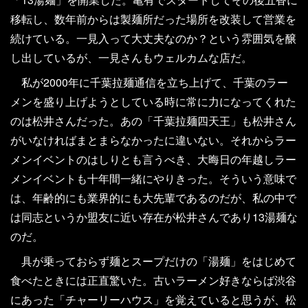
移転し、数年前からは製麺所だった場所を改装して営業を
続けている。一見入って大丈夫なのか？という雰囲気を醸
し出しているが、一見さんもウェルカムな店だ。
私が2000年に千葉拉麺通信を立ち上げて、千葉のラー
メンを盛り上げようとしている時に常に力になってくれた
のは松井さんだった。あの「千葉拉麺四天王」も松井さん
がいなければまとまらなかったに違いない。それからラー
メンイベントのはしりとも言うべき、大晦日の年越しラー
メンイベントも十年間一緒にやりきった。そういう意味で
は、年齢的にも業界的にも大先輩であるのだが、私の中で
は同志というか盟友に近い存在が松井さんであり13湯麺な
のだ。
具が乗っておらず麺とスープだけの「湯麺」をはじめて
食べたときには正直驚いた。古いラーメン好きならば渋谷
にあった「チャーリーハウス」を覚えていると思うが、松