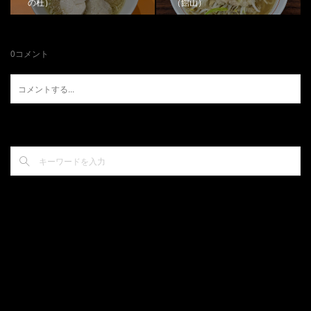
の杜）
（館山）
0
コメント