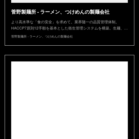
菅野製麺所 - ラーメン、つけめんの製麺会社
より高水準な「食の安全」を求めて。業界随一の品質管理体制。
HACCP7原則12手順を基本とした衛生管理システムを構築。生麺、…
菅野製麺所 - ラーメン、つけめんの製麺会社