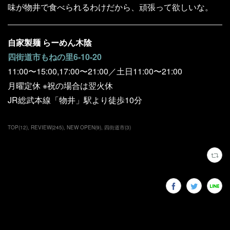
味が物井で食べられるわけだから、頑張って欲しいな。
自家製麺 らーめん木陰
四街道市もねの里6-10-20
11:00〜15:00,17:00〜21:00／土日11:00〜21:00
月曜定休 ※祝の場合は翌火休
JR総武本線「物井」駅より徒歩10分
TOP
(
12
)
REVIEW
(
245
)
NEW OPEN
(
9
)
四街道市
(
3
)