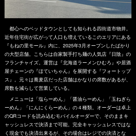
都心へのベッドタウンとしても知られる四街道市物井。
近年住宅街が広がって人口も増えているこのエリアにある
『もねの里モール』内に、2025年3月オープンしたばかり
の大型店舗。こちらは自家製手打ち麺の人気店『日陰』の
フランチャイズ。運営は『北海道ラーメンひむろ』や居酒
屋チェーンの『ほていちゃん』を展開する『フォートップ
ス』。元々は蕎麦店だった店舗はかなりの席数があるが、
席数を減らして営業している。
メニューは「塩らーめん」「醤油らーめん」「玉ねぎら
ーめん」「にんにくらーめん」の４種類。オーダーは卓上
のQRコードを読み込むモバイルオーダーで、そのままキ
ャッシュレスで決済まで可能。完全キャッシュレスではな
く現金でも決済出来るが、その場合はレジでの決済とな