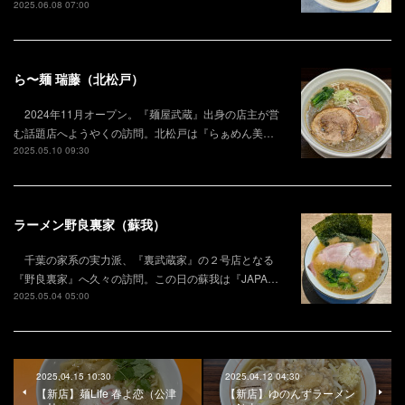
2025.06.08 07:00
ら〜麺 瑞藤（北松戸）
2024年11月オープン。『麺屋武蔵』出身の店主が営
む話題店へようやくの訪問。北松戸は『らぁめん美…
2025.05.10 09:30
ラーメン野良裏家（蘇我）
千葉の家系の実力派、『裏武蔵家』の２号店となる
『野良裏家』へ久々の訪問。この日の蘇我は『JAPA…
2025.05.04 05:00
2025.04.15 10:30
2025.04.12 04:30
【新店】麺Life 春よ恋（公津
【新店】ゆのんずラーメン