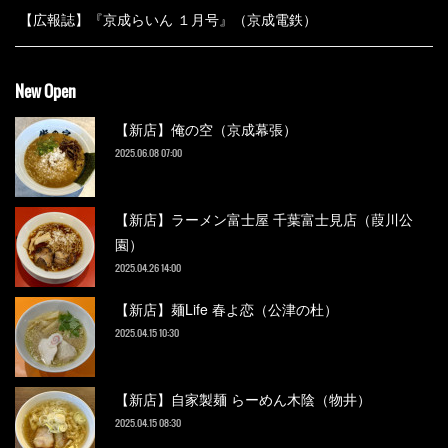
【広報誌】『京成らいん １月号』（京成電鉄）
New Open
【新店】俺の空（京成幕張）
2025.06.08 07:00
【新店】ラーメン富士屋 千葉富士見店（葭川公
園）
2025.04.26 14:00
【新店】麺Life 春よ恋（公津の杜）
2025.04.15 10:30
【新店】自家製麺 らーめん木陰（物井）
2025.04.15 08:30