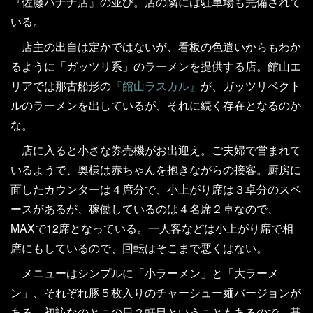
『佐藤バナナ店』の並び。店の隣には駐車場も完備されて
いる。
店主の出自は定かではないが、看板の色遣いからもわか
るように「ガッツリ系」のラーメンを提供する店。館山エ
リアでは那古船形の
『館山ラスカル』
が、ガッツリベクト
ルのラーメンを出しているが、それに続く存在となるのか
な。
店に入ると小さな券売機がお出迎え。ご夫婦で営まれて
いるようで、奥様は赤ちゃんを抱きながらの接客。厨房に
面したカウンターは４席分で、小上がり席は３卓分のスペ
ースがあるが、稼働しているのは４名席２卓なので、
MAXで12席となっている。一人客などは小上がり席で相
席にもしているので、回転はそこまで悪くはない。
メニューはシンプルに「小ラーメン」と「大ラーメ
ン」、それぞれ豚５枚入りのチャーシュー麺バージョンが
ある。初訪なのとこの日２軒目ということもあるので、基