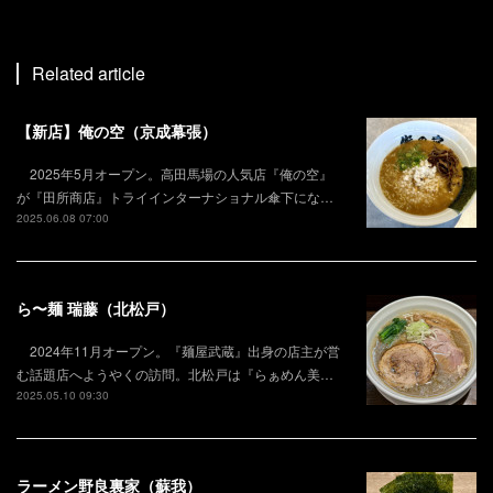
Related article
【新店】俺の空（京成幕張）
2025年5月オープン。高田馬場の人気店『俺の空』
が『田所商店』トライインターナショナル傘下にな…
2025.06.08 07:00
ら〜麺 瑞藤（北松戸）
2024年11月オープン。『麺屋武蔵』出身の店主が営
む話題店へようやくの訪問。北松戸は『らぁめん美…
2025.05.10 09:30
ラーメン野良裏家（蘇我）