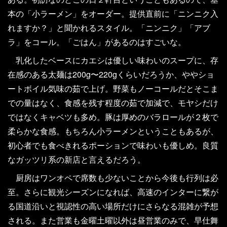
本の「小ラーメン」をオーダー。提供直前に「ニンニク入
れますか？」と聞かれるスタイル。「ニンニク」「アブ
ラ」をコール。「ごはん」があるのはすごいな。
乳化したベースにカエシは優しい味わいのスープに、存
在感のある太麺は200g〜220gくらいだろうか、ややショ
ートボイル気味の茹で上げ。野菜もノーコールだとそこま
での量はなく、食感を残す程度の茹で加減で、モヤシだけ
ではなくキャベツも多め。豚は厚めのバラロールが２枚で
柔らかな食感。もちろん小ラーメンということもあるが、
初心者でも食べきれるポーションで味わいも優しめ。良質
なガッツリ系の新店と言えるだろう。
厨房はワンオペで席数も少ないことから今後も行列は必
至。さらに観光シーズンになれば、高速のインターに繋が
る国道沿いと視認性の高い場所だけにさらなる混雑が予想
される。また営業も金曜土曜以外は昼営業のみで、早仕舞