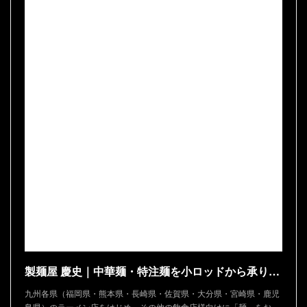
製麺屋 慶史｜中華麺・特注麺を小ロッドから承ります
九州各県（福岡県・熊本県・長崎県・佐賀県・大分県・宮崎県・鹿児
島県）のラーメン店をはじめ、その他の飲食店様向けに「麺」をお…