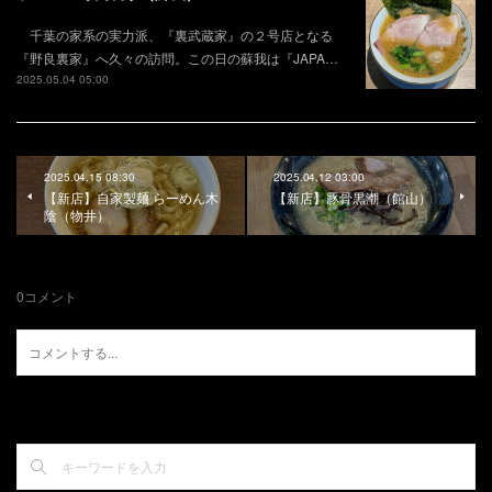
千葉の家系の実力派、『裏武蔵家』の２号店となる
『野良裏家』へ久々の訪問。この日の蘇我は『JAPA…
2025.05.04 05:00
2025.04.15 08:30
2025.04.12 03:00
【新店】自家製麺 らーめん木
【新店】豚骨黒潮（館山）
陰（物井）
0
コメント