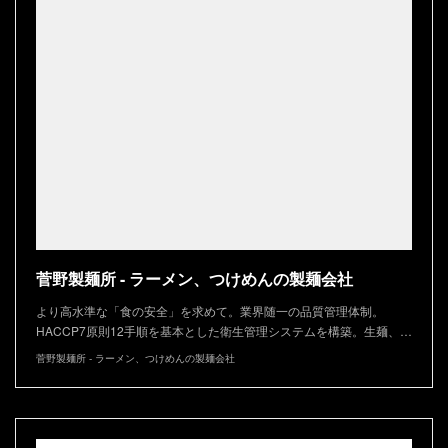
菅野製麺所 - ラーメン、つけめんの製麺会社
より高水準な「食の安全」を求めて。業界随一の品質管理体制。
HACCP7原則12手順を基本とした衛生管理システムを構築。生麺、…
菅野製麺所 - ラーメン、つけめんの製麺会社