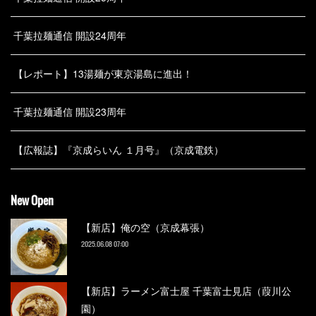
千葉拉麺通信 開設24周年
【レポート】13湯麺が東京湯島に進出！
千葉拉麺通信 開設23周年
【広報誌】『京成らいん １月号』（京成電鉄）
New Open
【新店】俺の空（京成幕張）
2025.06.08 07:00
【新店】ラーメン富士屋 千葉富士見店（葭川公
園）