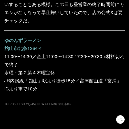
いすることもある模様。この日も昼営業の終了時間前にカ
エシがなくなって早仕舞いしていたので、店の公式Xは要
チェックだ。
ゆのんずラーメン
館山市北条1264-4
11:00〜14:30／金土11:00〜14:30,17:30〜20:30 ※材料切れ
で終了
水曜・第２第４木曜定休
JR内房線「館山」駅より徒歩15分／富津館山道「富浦」
ICより車で10分
TOP
(
12
)
REVIEW
(
245
)
NEW OPEN
(
9
)
館山市
(
6
)