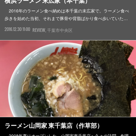
横浜ラーメン 末広家（本千葉）
‪ 2016年のラーメン食べ納めは本千葉の末広家で。ラーメン食べ
歩きを始めた当初、それまで豚骨や背脂ばかり食べ歩いていた…
2016.12.30 11:00
REVIEW
千葉市中央区
ラーメン山岡家 東千葉店（作草部）
2008年夏にオープンした、山岡家東千葉店へ久々の訪問。創業