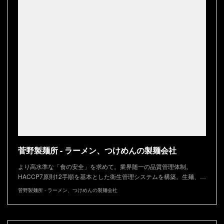
菅野製麺所 - ラーメン、つけめんの製麺会社
より高水準な「食の安全」を求めて。業界随一の品質管理体制。
HACCP7原則12手順を基本とした衛生管理システムを構築。生麺、…
菅野製麺所 - ラーメン、つけめんの製麺会社