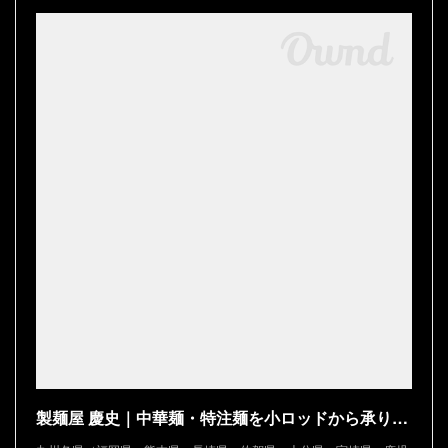
製麺屋 慶史｜中華麺・特注麺を小ロッドから承ります