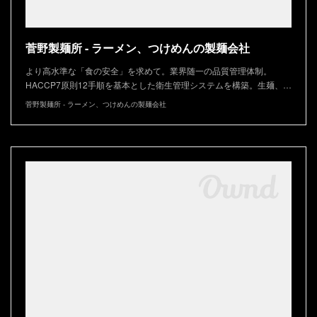
菅野製麺所 - ラーメン、つけめんの製麺会社
より高水準な「食の安全」を求めて。業界随一の品質管理体制。
HACCP7原則12手順を基本とした衛生管理システムを構築。生麺、…
菅野製麺所 - ラーメン、つけめんの製麺会社