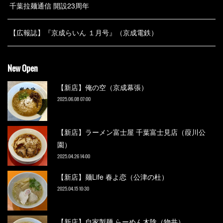
千葉拉麺通信 開設23周年
【広報誌】『京成らいん １月号』（京成電鉄）
New Open
【新店】俺の空（京成幕張）
2025.06.08 07:00
【新店】ラーメン富士屋 千葉富士見店（葭川公
園）
2025.04.26 14:00
【新店】麺Life 春よ恋（公津の杜）
2025.04.15 10:30
【新店】自家製麺 らーめん木陰（物井）