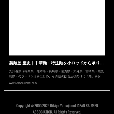
製麺屋 慶史｜中華麺・特注麺を小ロッドから承ります
九州各県（福岡県・熊本県・長崎県・佐賀県・大分県・宮崎県・鹿児
島県）のラーメン店をはじめ、その他の飲食店様向けに「麺」をお…
www.seimen-keishi.com
Copyright © 2000-2025 Rikiya Yamaji and JAPAN RAUMEN
ASSOCIATION. All Rights Reserved.