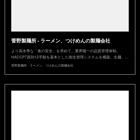
菅野製麺所 - ラーメン、つけめんの製麺会社
より高水準な「食の安全」を求めて。業界随一の品質管理体制。
HACCP7原則12手順を基本とした衛生管理システムを構築。生麺、…
菅野製麺所 - ラーメン、つけめんの製麺会社