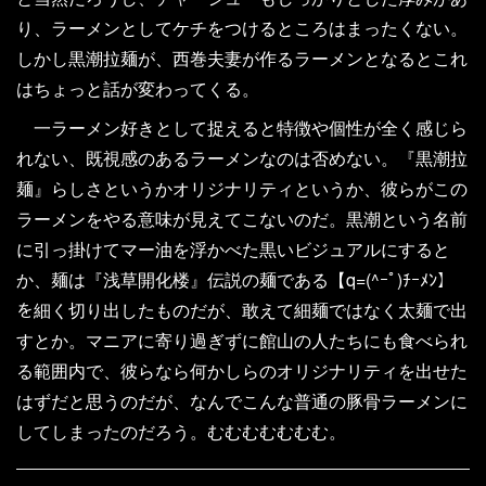
り、ラーメンとしてケチをつけるところはまったくない。
しかし黒潮拉麺が、西巻夫妻が作るラーメンとなるとこれ
はちょっと話が変わってくる。
一ラーメン好きとして捉えると特徴や個性が全く感じら
れない、既視感のあるラーメンなのは否めない。『黒潮拉
麺』らしさというかオリジナリティというか、彼らがこの
ラーメンをやる意味が見えてこないのだ。黒潮という名前
に引っ掛けてマー油を浮かべた黒いビジュアルにすると
か、麺は『浅草開化楼』伝説の麺である【q=(^ｰﾟ)ﾁｰﾒﾝ】
を細く切り出したものだが、敢えて細麺ではなく太麺で出
すとか。マニアに寄り過ぎずに館山の人たちにも食べられ
る範囲内で、彼らなら何かしらのオリジナリティを出せた
はずだと思うのだが、なんでこんな普通の豚骨ラーメンに
してしまったのだろう。むむむむむむむ。