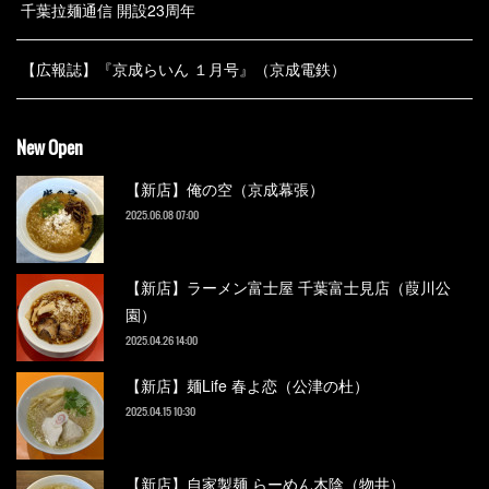
千葉拉麺通信 開設23周年
【広報誌】『京成らいん １月号』（京成電鉄）
New Open
【新店】俺の空（京成幕張）
2025.06.08 07:00
【新店】ラーメン富士屋 千葉富士見店（葭川公
園）
2025.04.26 14:00
【新店】麺Life 春よ恋（公津の杜）
2025.04.15 10:30
【新店】自家製麺 らーめん木陰（物井）