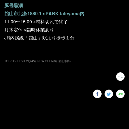
豚骨黒潮
館山市北条1880-1 sPARK tateyama内
11:00〜15:00 ※材料切れで終了
月木定休 ※臨時休業あり
JR内房線「館山」駅より徒歩１分
TOP
(
12
)
REVIEW
(
245
)
NEW OPEN
(
9
)
館山市
(
6
)