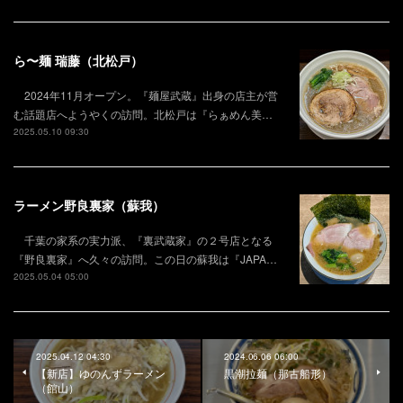
ら〜麺 瑞藤（北松戸）
2024年11月オープン。『麺屋武蔵』出身の店主が営
む話題店へようやくの訪問。北松戸は『らぁめん美…
2025.05.10 09:30
ラーメン野良裏家（蘇我）
千葉の家系の実力派、『裏武蔵家』の２号店となる
『野良裏家』へ久々の訪問。この日の蘇我は『JAPA…
2025.05.04 05:00
2025.04.12 04:30
2024.06.06 06:00
【新店】ゆのんずラーメン
黒潮拉麺（那古船形）
（館山）