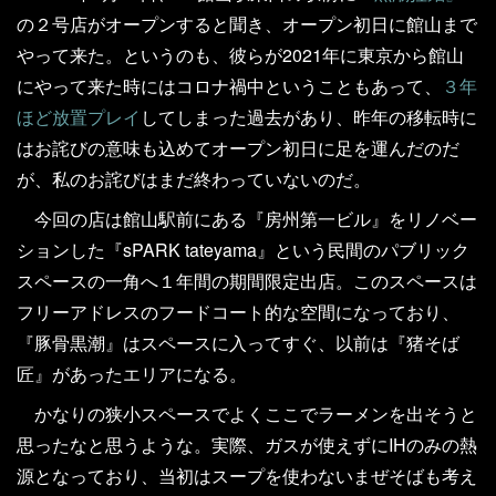
の２号店がオープンすると聞き、オープン初日に館山まで
やって来た。というのも、彼らが2021年に東京から館山
にやって来た時にはコロナ禍中ということもあって、
３年
ほど放置プレイ
してしまった過去があり、昨年の移転時に
はお詫びの意味も込めてオープン初日に足を運んだのだ
が、私のお詫びはまだ終わっていないのだ。
今回の店は館山駅前にある『房州第一ビル』をリノベー
ションした『sPARK tateyama』という民間のパブリック
スペースの一角へ１年間の期間限定出店。このスペースは
フリーアドレスのフードコート的な空間になっており、
『豚骨黒潮』はスペースに入ってすぐ、以前は『猪そば
匠』があったエリアになる。
かなりの狭小スペースでよくここでラーメンを出そうと
思ったなと思うような。実際、ガスが使えずにIHのみの熱
源となっており、当初はスープを使わないまぜそばも考え