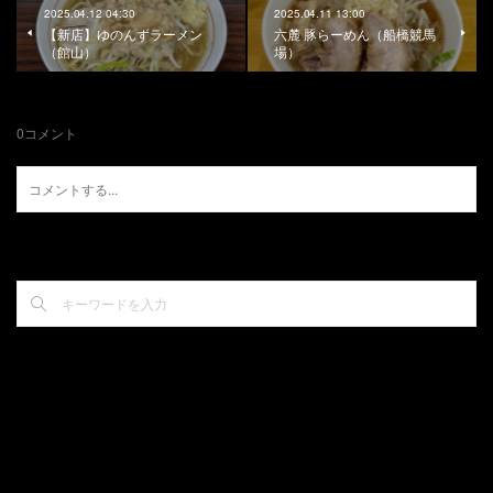
2025.04.12 04:30
2025.04.11 13:00
【新店】ゆのんずラーメン
六麓 豚らーめん（船橋競馬
（館山）
場）
0
コメント