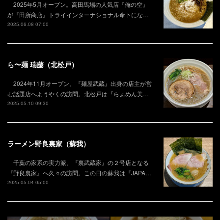
2025年5月オープン。高田馬場の人気店『俺の空』
が『田所商店』トライインターナショナル傘下にな…
2025.06.08 07:00
ら〜麺 瑞藤（北松戸）
2024年11月オープン。『麺屋武蔵』出身の店主が営
む話題店へようやくの訪問。北松戸は『らぁめん美…
2025.05.10 09:30
ラーメン野良裏家（蘇我）
千葉の家系の実力派、『裏武蔵家』の２号店となる
『野良裏家』へ久々の訪問。この日の蘇我は『JAPA…
2025.05.04 05:00