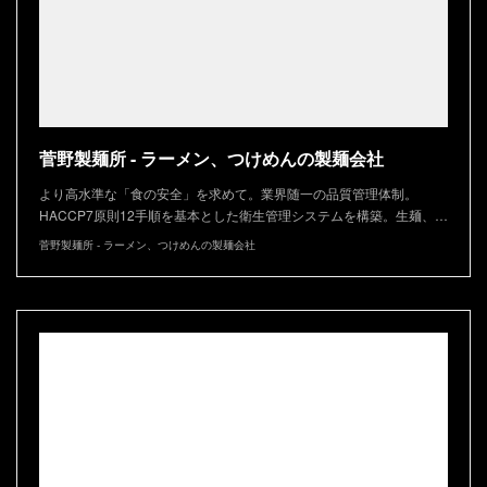
菅野製麺所 - ラーメン、つけめんの製麺会社
より高水準な「食の安全」を求めて。業界随一の品質管理体制。
HACCP7原則12手順を基本とした衛生管理システムを構築。生麺、…
菅野製麺所 - ラーメン、つけめんの製麺会社