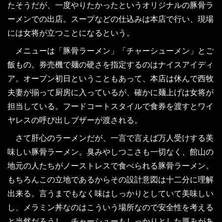
たそうだが、一度やりたかったというオリジナルの豚骨ラ
ーメンでの出店。スープなどの仕込みは本店で行い、現場
には女将が立つことになるという。
メニューは「豚骨ラーメン」「チャーシューメン」とご
飯もの。券売機で麺の硬さを指定するのはナイスアイディ
ア。オープン初日ということもあって、本店は休んで西牧
夫妻が揃って厨房に入っているが、確かに麺上げは女将が
担当している。フードコートスタイルで食券を渡すとワイ
ヤレスの呼び出しブザーが渡される。
さて肝心のラーメンだが、一言で言えば万人受けする美
味しい豚骨ラーメン。臭みやしつこさも一切なく、館山の
地元の人たちがノーストレスで食べられる豚骨ラーメン。
もちろんこの立地であるからその設計意図は十二分に理解
出来る。言うまでもなく味はしっかりとしていて美味しい
し、メラミン丼なのはこういう場所なので安全性を考える
と当然だろうし、チャーシューもしっかりとした厚みがあ