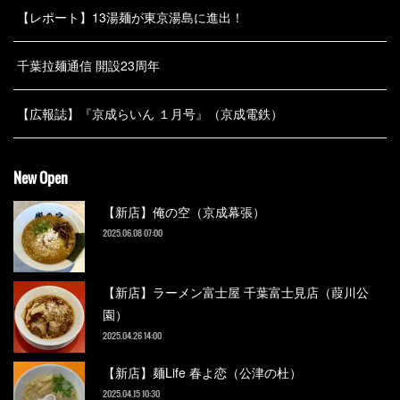
【レポート】13湯麺が東京湯島に進出！
千葉拉麺通信 開設23周年
【広報誌】『京成らいん １月号』（京成電鉄）
New Open
【新店】俺の空（京成幕張）
2025.06.08 07:00
【新店】ラーメン富士屋 千葉富士見店（葭川公
園）
2025.04.26 14:00
【新店】麺Life 春よ恋（公津の杜）
2025.04.15 10:30