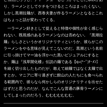
り、ラーメンとしてケチをつけるところはまったくない。
しかし黒潮拉麺が、西巻夫妻が作るラーメンとなるとこれ
はちょっと話が変わってくる。
一ラーメン好きとして捉えると特徴や個性が全く感じら
れない、既視感のあるラーメンなのは否めない。『黒潮拉
麺』らしさというかオリジナリティというか、彼らがこの
ラーメンをやる意味が見えてこないのだ。黒潮という名前
に引っ掛けてマー油を浮かべた黒いビジュアルにすると
か、麺は『浅草開化楼』伝説の麺である【q=(^ｰﾟ)ﾁｰﾒﾝ】
を細く切り出したものだが、敢えて細麺ではなく太麺で出
すとか。マニアに寄り過ぎずに館山の人たちにも食べられ
る範囲内で、彼らなら何かしらのオリジナリティを出せた
はずだと思うのだが、なんでこんな普通の豚骨ラーメンに
してしまったのだろう。むむむむむむむ。