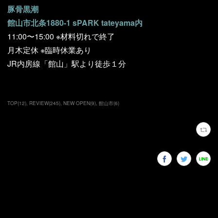
豚骨黒潮
館山市北条1880-1 sPARK tateyama内
11:00〜15:00 ※材料切れで終了
月木定休 ※臨時休業あり
JR内房線「館山」駅より徒歩１分
TOP
(
12
)
REVIEW
(
245
)
NEW OPEN
(
9
)
館山市
(
6
)