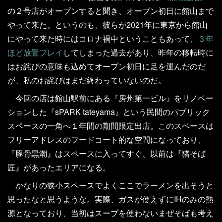
の２号店がオープンすると聞き、オープン初日に館山まで
やって来た。というのも、彼らが2021年に東京から館山
にやって来た時にはコロナ禍中ということもあって、
３年
ほど放置プレイ
してしまった過去があり、昨年の移転時に
はお詫びの意味も込めてオープン初日に足を運んだのだ
が、私のお詫びはまだ終わっていないのだ。
今回の店は館山駅前にある『房州第一ビル』をリノベー
ションした『sPARK tateyama』という民間のパブリック
スペースの一角へ１年間の期間限定出店。このスペースは
フリーアドレスのフードコート的な空間になっており、
『豚骨黒潮』はスペースに入ってすぐ、以前は『猪そば
匠』があったエリアになる。
かなりの狭小スペースでよくここでラーメンを出そうと
思ったなと思うような。実際、ガスが使えずにIHのみの熱
源となっており、当初はスープを使わないまぜそばも考え