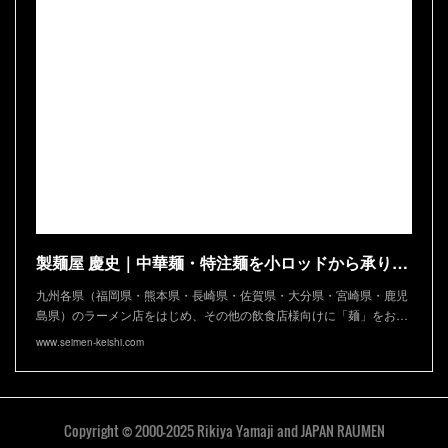
製麺屋 慶史｜中華麺・特注麺を小ロッドから承ります
九州各県（福岡県・熊本県・長崎県・佐賀県・大分県・宮崎県・鹿児
島県）のラーメン店をはじめ、その他の飲食店様向けに「麺」をお…
www.seimen-keishi.com
Copyright © 2000-2025 Rikiya Yamaji and JAPAN RAUMEN